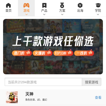
首页
游戏
产品
方案
出海
学院
搜索游戏
灭神
查看
角色扮演、2D、魔幻