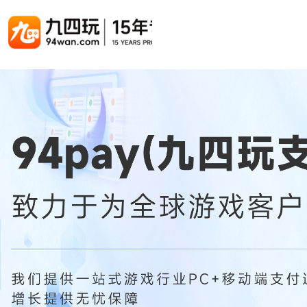
游戏联运系统
游戏陪玩系统
聚合版
游戏直播系统
游戏库
解决方案
手游联运系统
游戏陪玩系统
聚合版联运系统
游戏直播系统
手游列表
手游代
千款游戏任意运营
变现模式多样(订单、礼物、招商加盟)
豪华配置，功能强大
观看流畅，高清画质
上千款游戏，款款吸金
代理流程
页游联运系统
陪玩PC官网
PC官网
游戏开播助手
H5游戏列表
H5代理
PC官网、CPS系统…等
自适应所有终端机型，引流更方便
全新 UI 界面，功能模块重新划分
原生开发，快速开播，数据互通
热门游戏、大厂游戏、高分成
带你了解H
H5游戏联运系统
陪玩APP
游戏APP
快速启动，无须下载在线即玩
在线点单陪玩，语音聊天室...等
游戏社区化运营，新版强势来袭
页游列表
页游代
热门经典页游、高分成
代理流程
游戏联运系统（海外版）
陪玩后台管理系统
后台管理系统
支持多国语言，多种国际支付
一站式管理陪玩技师/订单/玩家数据...
游戏、玩家、资金一站管理
小程序游戏列表
94智投
千款热门游戏，精品热推