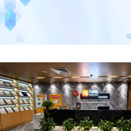
行业对比
推广员系统
帮您甄选最优质的产品和服务
五级分销，分成比例自定
94PAY
推广助手APP
移动办公，发展玩家更方便
招商加盟系统
一键贴牌，快速发展加盟商
聚合盒子PC端
全新UI上线，引流新利器
千款热门游戏
包含多款大厂S级游戏