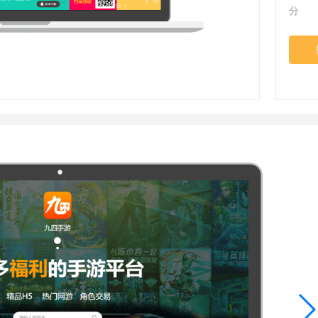
省钱卡
分 类
定
提高消费动机，
94PAY支付
致力于为全球游戏企业提供领先的支付服务
一元买号
方便
使账号流通，增
盟商
利器