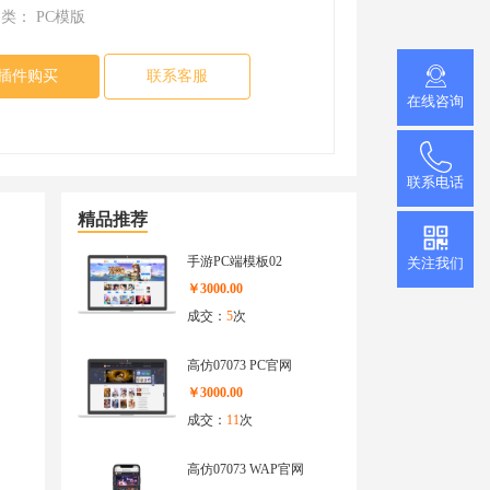
推广小程序
： PC模版
官网小程序，推广更方便
促进用户付费
插件购买
联系客服
在线咨询
查看更多
加游戏活跃度
联系电话
精品推荐
手游PC端模板02
关注我们
￥3000.00
成交：
5
次
高仿07073 PC官网
￥3000.00
成交：
11
次
高仿07073 WAP官网