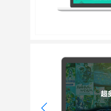
行业对比
推广员系统
帮您甄选最优质的产品和服务
五级分销，分成比例自
推广助手APP
移动办公，发展玩家更
招商加盟系统
一键贴牌，快速发展加
聚合盒子PC端
全新UI上线，引流新
千款热门游戏
包含多款大厂S级游戏