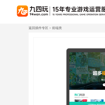
返回插件专区 > 前端类
游戏联运系统
游戏陪玩系统
聚合版
游戏直播系统
游戏库
解
手游联运系统
游戏陪玩系统
聚合版联运系统
游戏直播系统
手游列表
千款游戏任意运营
变现模式多样(订单、礼物、招商加盟)
豪华配置，功能强大
观看流畅，高清画质
上千款游戏，款款吸金
页游联运系统
陪玩PC官网
PC官网
游戏开播助手
PC官网、CPS系统…等
自适应所有终端机型，引流更方便
H5游戏列表
全新 UI 界面，功能
原生开发，快速开播，
热门游戏、大厂游戏、高分成
H5游戏联运系统
陪玩APP
游戏APP
快速启动，无须下载在线即玩
在线点单陪玩，语音聊天室...等
游戏社区化运营，新版
页游列表
热门经典页游、高分成
游戏联运系统（海外版）
陪玩后台管理系统
后台管理系统
支持多国语言，多种国际支付
一站式管理陪玩技师/订单/玩家数据...
游戏、玩家、资金一站
小程序游戏列表
千款热门游戏，精品热推