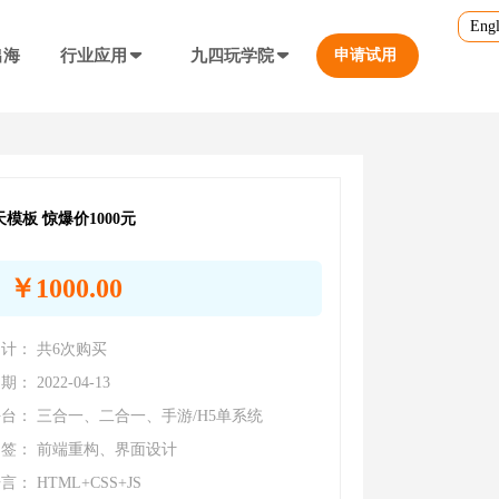
Engl
出海
行业应用
九四玩学院
申请试用
官方培训
行业对比
转游福利
5.0
游戏直播课程
行业对比
等价兑换游戏币，新游引流利器
定义、开放式...
营销必备工具
天模板 惊爆价1000元
帮您甄选最优质的产品和服务
公众号折扣充值
￥1000.00
格
使用公众号一键充值，快捷方便
防沉迷...等
工具，快速引流
计： 共6次购买
大转盘（抽奖）
抽奖营销活动，增加玩家留存率
通道...等
上增加数据监控
： 2022-04-13
台： 三合一、二合一、手游/H5单系统
自定义专题页
签： 前端重构、界面设计
让您的游戏平台与众不同
不一样的游戏体验
短信接口
： HTML+CSS+JS