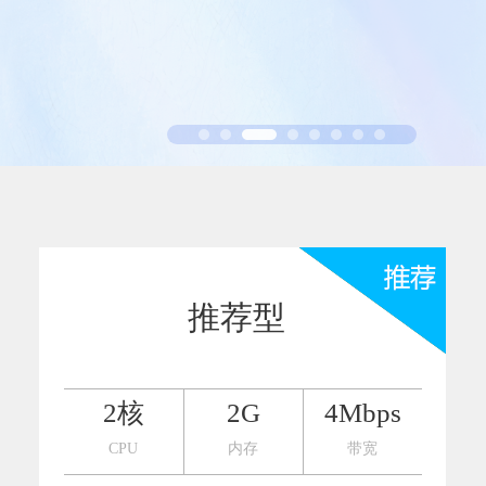
省钱卡
定
提高消费动机，
94PAY支付
致力于为全球游戏企业提供领先的支付服务
一元买号
方便
使账号流通，增
盟商
利器
推荐型
2核
2G
4Mbps
CPU
内存
带宽