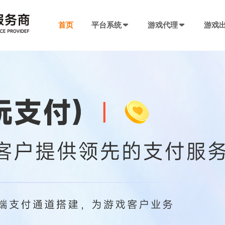
首页
平台系统
游戏代理
游戏
发行系统
游戏社交系统
联运SDK
产品插件
决方案
厂商入驻
游戏社区系统
游戏发行系统
游戏联运SDK 
聊天工具包
手游代理流程
厂商入驻
低成本快速搭建，一键分发
私域化运营，提升产品黏性
全新版本，功能自
网络推广，聊天
代理流程、条件、前期准备
联系电话：400-869-9305
SDK4.0发行版
游戏圈子系统
游戏联运SDK
短视频工具包
模块重新划分
数据互通
兼容性强，低门槛融入下级SDK
打造社区氛围，维护玩家情感
登录注册、充值、
短视频营销必备
H5代理流程
带你了解H5游戏的前世今生
渠道端后台
IM 即时通讯系统
海外联运SDK
广告转化追踪
强势来袭
自定义分成，多等级权限
私信、支持文字、图片、短视频等
多语言、海外充值
转化追踪的基础
页游代理流程
代理流程、条件、前期准备
发行端后台
游戏SDK定制
三方短信接口
管理
低成本管理，数据可视化
需求定制，打造
用于对接第三方
94智投
八年推广团队致力帮助中小游戏公司买量投流