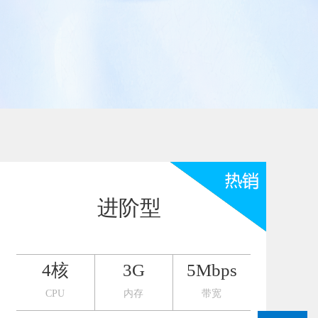
推广小程序
促进用户付费
官网小程序，推广更方便
查看更多
加游戏活跃度
进阶型
4核
3G
5Mbps
CPU
内存
带宽