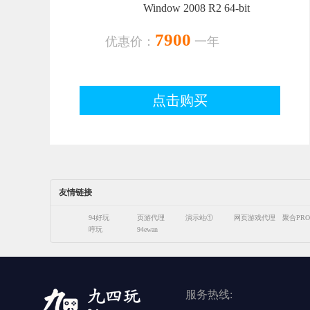
Window 2008 R2 64-bit
7900
优惠价：
一年
点击购买
友情链接
94好玩
页游代理
演示站①
网页游戏代理
聚合PRO
哼玩
94ewan
服务热线: