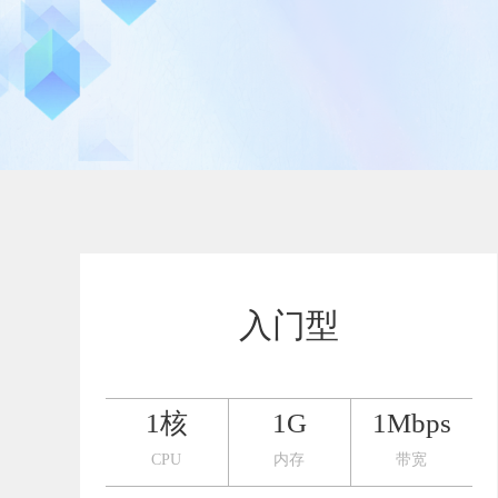
行业对比
推广员系统
帮您甄选最优质的产品和服务
五级分销，分成比例自
推广助手APP
移动办公，发展玩家更
招商加盟系统
一键贴牌，快速发展加
聚合盒子PC端
全新UI上线，引流新
入门型
千款热门游戏
包含多款大厂S级游戏
1核
1G
1Mbps
CPU
内存
带宽