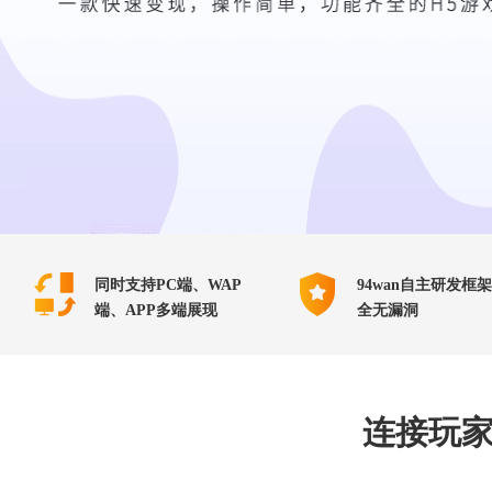
行业对比
推广员系统
帮您甄选最优质的产品和服务
五级分销，分成比例自定
94P
推广助手APP
移动办公，发展玩家更方便
招商加盟系统
一键贴牌，快速发展加盟商
聚合盒子PC端
全新UI上线，引流新利器
同时支持PC端、WAP
94wan自主研发框
端、APP多端展现
全无漏洞
千款热门游戏
包含多款大厂S级游戏
连接玩