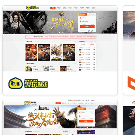
折
（三端）
境
仙迹_0.1折无字真经
仙迹_挂机福利0.1折扣
太阁立志2_0.1折免费
修真
版