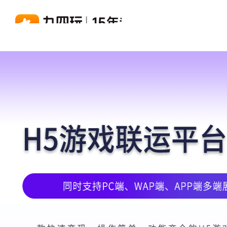
游戏联运系统
游戏陪玩系统
聚合版
游戏直播系统
游戏库
解决方
手游联运系统
游戏陪玩系统
聚合版联运系统
游戏直播系统
手游列表
手游
千款游戏任意运营
变现模式多样(订单、礼物、招商加盟)
豪华配置，功能强大
观看流畅，高清画质
上千款游戏，款款吸金
代理流
页游联运系统
陪玩PC官网
PC官网
游戏开播助手
PC官网、CPS系统…等
自适应所有终端机型，引流更方便
H5游戏列表
全新 UI 界面，功能模块重新
原生开发，快速开播，数据互
H5代
热门游戏、大厂游戏、高分成
带你了
H5游戏联运系统
陪玩APP
游戏APP
快速启动，无须下载在线即玩
在线点单陪玩，语音聊天室...等
游戏社区化运营，新版强势来
页游列表
页游
热门经典页游、高分成
代理流
游戏联运系统（海外版）
陪玩后台管理系统
后台管理系统
支持多国语言，多种国际支付
一站式管理陪玩技师/订单/玩家数据...
游戏、玩家、资金一站管理
小程序游戏列表
94智
千款热门游戏，精品热推