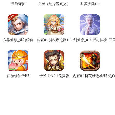
冒险守护
皇者（终身返真充）
斗罗大陆H5
六界仙尊_梦幻经典
内置0.1折秩序之路H5
剑仙缘_0.05折封神榜
三
0.05折
西游修仙传H5
全民主公0.1免费版
内置0.1折英雄连城H5
热血
热血格斗_放置魔幻0.1
仙迹_0.05折西游卡牌
合体三国_0.1折字涌七
热