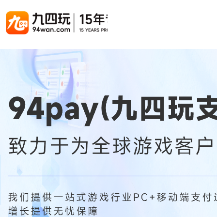
游戏联运系统
游戏陪玩系统
聚合版
游戏直播系统
游戏库
解决方案
手游联运系统
游戏陪玩系统
聚合版联运系统
游戏直播系统
手游列表
手游代
千款游戏任意运营
变现模式多样(订单、礼物、招商加盟)
豪华配置，功能强大
观看流畅，高清画质
上千款游戏，款款吸金
代理流程
页游联运系统
陪玩PC官网
PC官网
游戏开播助手
PC官网、CPS系统…等
自适应所有终端机型，引流更方便
H5游戏列表
全新 UI 界面，功能模块重新划分
原生开发，快速开播，数据互通
H5代理
热门游戏、大厂游戏、高分成
带你了解H
H5游戏联运系统
陪玩APP
游戏APP
快速启动，无须下载在线即玩
在线点单陪玩，语音聊天室...等
游戏社区化运营，新版强势来袭
页游列表
页游代
热门经典页游、高分成
代理流程
游戏联运系统（海外版）
陪玩后台管理系统
后台管理系统
支持多国语言，多种国际支付
一站式管理陪玩技师/订单/玩家数据...
游戏、玩家、资金一站管理
小程序游戏列表
94智投
千款热门游戏，精品热推