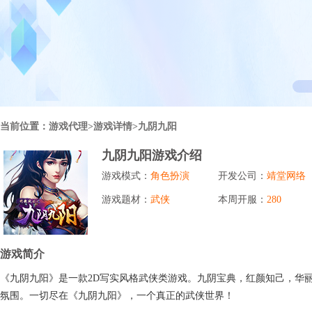
行业对比
推广员系统
帮您甄选最优质的产品和服务
五级分销，分成比例自定
94PAY
推广助手APP
移动办公，发展玩家更方便
招商加盟系统
当前位置：
游戏代理
>游戏详情>九阴九阳
一键贴牌，快速发展加盟商
九阴九阳游戏介绍
聚合盒子PC端
游戏模式：
角色扮演
开发公司：
靖堂网络
全新UI上线，引流新利器
游戏题材：
武侠
本周开服：
280
千款热门游戏
包含多款大厂S级游戏
游戏简介
《九阴九阳》是一款2D写实风格武侠类游戏。九阴宝典，红颜知己，华
氛围。一切尽在《九阴九阳》，一个真正的武侠世界！