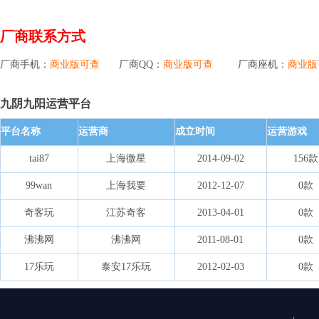
厂商联系方式
厂商手机：
商业版可查
厂商QQ：
商业版可查
厂商座机：
商业版
九阴九阳运营平台
平台名称
运营商
成立时间
运营游戏
tai87
上海微星
2014-09-02
156款
99wan
上海我要
2012-12-07
0款
奇客玩
江苏奇客
2013-04-01
0款
沸沸网
沸沸网
2011-08-01
0款
17乐玩
泰安17乐玩
2012-02-03
0款