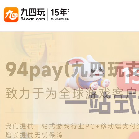
游戏联运系统
游戏陪玩系统
聚合版
游戏直播系统
游戏库
解决方案
手游联运系统
游戏陪玩系统
聚合版联运系统
游戏直播系统
手游列表
手游代
千款游戏任意运营
变现模式多样(订单、礼物、招商加盟)
豪华配置，功能强大
观看流畅，高清画质
上千款游戏，款款吸金
代理流程
页游联运系统
陪玩PC官网
PC官网
游戏开播助手
PC官网、CPS系统…等
自适应所有终端机型，引流更方便
H5游戏列表
全新 UI 界面，功能模块重新划分
原生开发，快速开播，数据互通
H5代理
热门游戏、大厂游戏、高分成
带你了解H
H5游戏联运系统
陪玩APP
游戏APP
快速启动，无须下载在线即玩
在线点单陪玩，语音聊天室...等
游戏社区化运营，新版强势来袭
页游列表
页游代
热门经典页游、高分成
代理流程
游戏联运系统（海外版）
陪玩后台管理系统
后台管理系统
支持多国语言，多种国际支付
一站式管理陪玩技师/订单/玩家数据...
游戏、玩家、资金一站管理
小程序游戏列表
94智投
千款热门游戏，精品热推