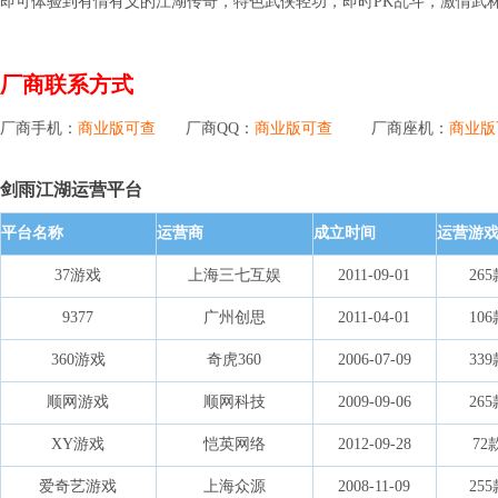
即可体验到有情有义的江湖传奇，特色武侠轻功，即时PK乱斗，激情武
厂商联系方式
厂商手机：
商业版可查
厂商QQ：
商业版可查
厂商座机：
商业版
剑雨江湖运营平台
平台名称
运营商
成立时间
运营游
37游戏
上海三七互娱
2011-09-01
26
9377
广州创思
2011-04-01
10
360游戏
奇虎360
2006-07-09
33
顺网游戏
顺网科技
2009-09-06
26
XY游戏
恺英网络
2012-09-28
72
爱奇艺游戏
上海众源
2008-11-09
25