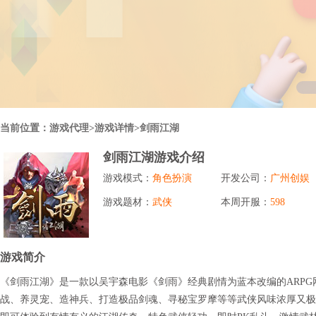
行业对比
推广员系统
帮您甄选最优质的产品和服务
五级分销，分成比例自定
94PAY
推广助手APP
移动办公，发展玩家更方便
招商加盟系统
当前位置：
游戏代理
>游戏详情>剑雨江湖
一键贴牌，快速发展加盟商
剑雨江湖游戏介绍
聚合盒子PC端
游戏模式：
角色扮演
开发公司：
广州创娱
全新UI上线，引流新利器
游戏题材：
武侠
本周开服：
598
千款热门游戏
包含多款大厂S级游戏
游戏简介
《剑雨江湖》是一款以吴宇森电影《剑雨》经典剧情为蓝本改编的ARP
战、养灵宠、造神兵、打造极品剑魂、寻秘宝罗摩等等武侠风味浓厚又极