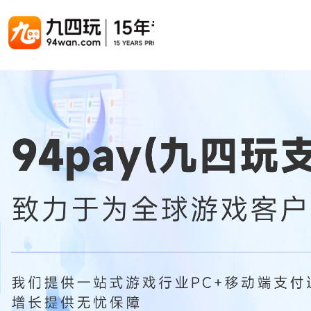
游戏联运系统
游戏陪玩系统
聚合版
游戏直播系统
游戏库
解决方案
手游联运系统
游戏陪玩系统
聚合版联运系统
游戏直播系统
手游列表
手游代
千款游戏任意运营
变现模式多样(订单、礼物、招商加盟)
豪华配置，功能强大
观看流畅，高清画质
上千款游戏，款款吸金
代理流程
页游联运系统
陪玩PC官网
PC官网
游戏开播助手
PC官网、CPS系统…等
自适应所有终端机型，引流更方便
H5游戏列表
全新 UI 界面，功能模块重新划分
原生开发，快速开播，数据互通
H5代理
热门游戏、大厂游戏、高分成
带你了解H
H5游戏联运系统
陪玩APP
游戏APP
快速启动，无须下载在线即玩
在线点单陪玩，语音聊天室...等
游戏社区化运营，新版强势来袭
页游列表
页游代
热门经典页游、高分成
代理流程
游戏联运系统（海外版）
陪玩后台管理系统
后台管理系统
支持多国语言，多种国际支付
一站式管理陪玩技师/订单/玩家数据...
游戏、玩家、资金一站管理
小程序游戏列表
94智投
千款热门游戏，精品热推