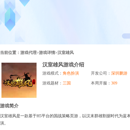
行业对比
推广员系统
帮您甄选最优质的产品和服务
五级分销，分成比例自定
94PAY
推广助手APP
移动办公，发展玩家更方便
招商加盟系统
当前位置：
游戏代理
>游戏详情>汉室雄风
一键贴牌，快速发展加盟商
汉室雄风游戏介绍
聚合盒子PC端
游戏模式：
角色扮演
开发公司：
深圳鹏游
全新UI上线，引流新利器
游戏题材：
三国
本周开服：
309
千款热门游戏
包含多款大厂S级游戏
游戏简介
汉室雄风是一款基于H5平台的国战策略页游，以汉末群雄割据时代为蓝
演。