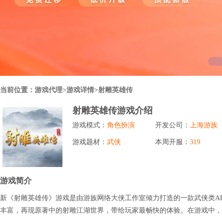
行业对比
推广员系统
帮您甄选最优质的产品和服务
五级分销，分成比例自定
94PAY
推广助手APP
移动办公，发展玩家更方便
招商加盟系统
当前位置：
游戏代理
>游戏详情>射雕英雄传
一键贴牌，快速发展加盟商
射雕英雄传游戏介绍
聚合盒子PC端
游戏模式：
角色扮演
开发公司：
上海游族
全新UI上线，引流新利器
游戏题材：
武侠
本周开服：
319
千款热门游戏
包含多款大厂S级游戏
游戏简介
新《射雕英雄传》游戏是由游族网络大侠工作室倾力打造的一款武侠类A
丰富，再现原著中的射雕江湖世界，带给玩家最畅快的体验。在游戏中，