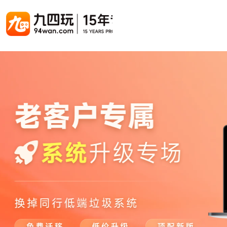
游戏联运系统
游戏陪玩系统
聚合版
游戏直播系统
游戏库
解决方案
手游联运系统
游戏陪玩系统
聚合版联运系统
游戏直播系统
手游列表
手游代
千款游戏任意运营
变现模式多样(订单、礼物、招商加盟)
豪华配置，功能强大
观看流畅，高清画质
上千款游戏，款款吸金
代理流程
页游联运系统
陪玩PC官网
PC官网
游戏开播助手
PC官网、CPS系统…等
自适应所有终端机型，引流更方便
H5游戏列表
全新 UI 界面，功能模块重新划分
原生开发，快速开播，数据互通
H5代理
热门游戏、大厂游戏、高分成
带你了解H
H5游戏联运系统
陪玩APP
游戏APP
快速启动，无须下载在线即玩
在线点单陪玩，语音聊天室...等
游戏社区化运营，新版强势来袭
页游列表
页游代
热门经典页游、高分成
代理流程
游戏联运系统（海外版）
陪玩后台管理系统
后台管理系统
支持多国语言，多种国际支付
一站式管理陪玩技师/订单/玩家数据...
游戏、玩家、资金一站管理
小程序游戏列表
94智投
千款热门游戏，精品热推