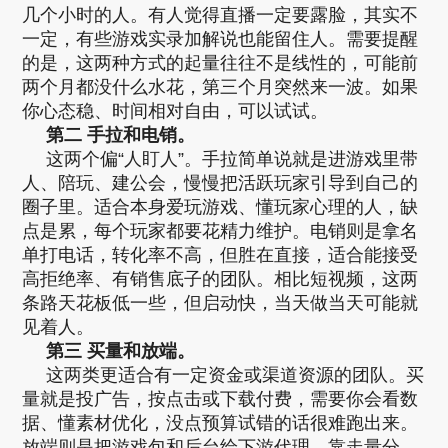
几个小时的人。有人觉得直播一定要露脸，其实不
一定，有些游戏实录加解说也能留住人。需要提醒
的是，这两种方式的起量往往不是线性的，可能前
两个月都没什么水花，第三个月突然来一波。如果
你心态稳、时间相对自由，可以试试。
第二 手拉和电销。
这两个偏“人盯人”。手拉简单说就是进游戏里带
人、陪玩、建公会，慢慢把活跃玩家引导到自己的
圈子里。适合本身爱玩游戏、懂玩家心理的人，缺
点是累，每个玩家都要花精力维护。电销则是拿名
单打电话，转化率不高，但胜在直接，适合能接受
高拒绝率、有销售底子的团队。相比短视频，这两
条路天花板低一些，但启动快，当天做当天可能就
见着人。
第三 买量和放端。
这两类更适合有一定资金或渠道资源的团队。买
量就是投广告，按点击或下载付费，需要你会看数
据、懂素材优化，没点预算试错的话很难跑出来。
放端则是把游戏包和后台给下游代理，靠走量分