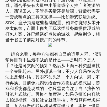
成，适合手头有大量中小渠道或个人推广者资源的
人。话说回来，不管是买量还是放端，背后都需要
一套成熟点的工具来支撑——比如游戏联运系统、
SDK、盒子搭建这些基础配置。如果你觉得从零开
发太麻烦，市面上像九四玩这类服务商提供现成的
打包方案，连已经谈好点位的游戏一起给到你，相
当于省去了前期对接厂商的环节。
综合来看，每种方法都有自己的适用人群。想清
楚你目前手里最不缺的是什么——是时间？是人
手？还是可支配的预算？然后从上面三种类型里挑
一个先跑起来。另外想说一句，不少人容易在选方
法上反复纠结，其实不如先选一个方向试一周，不
行再换。目前像九四玩给合作方提供的模式里，游
戏和系统都是现成的，你只需要专注于自己擅长的
引流方式就行。再换个角度说，如果你擅长内容就
去拍短视频，擅长社交就做手拉，有预算再考虑买
量。九四玩做的联运和系统搭建业务，本质上也是