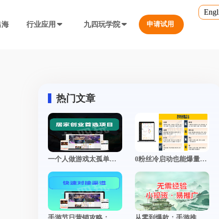
Engl
出海
行业应用
九四玩学院
申请试用
官方培训
行业对比
转游福利
5.0
游戏直播课程
行业对比
等价兑换游戏币，新游引流利器
定义、开放式...
营销必备工具
热门文章
帮您甄选最优质的产品和服务
公众号折扣充值
使用公众号一键充值，快捷方便
防沉迷...等
工具，快速引流
大转盘（抽奖）
一个人做游戏太孤单？现在开发者都在用这3种方式找“搭子” | 附真实经验分享
0粉丝冷启动也能爆量？手游推广撬动自然流量的底层逻辑
抽奖营销活动，增加玩家留存率
通道...等
上增加数据监控
自定义专题页
让您的游戏平台与众不同
不一样的游戏体验
短信接口
手游节日营销攻略：借势热点策划专属活动，引爆转化率飙升
从零到爆款：手游推广全攻略，揭秘打造现象级游戏的制胜法则