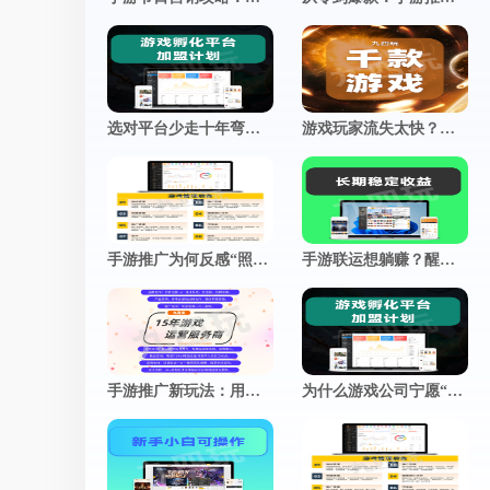
推广小程序
官网小程序，推广更方便
促进用户付费
查看更多
加游戏活跃度
选对平台少走十年弯路：一套靠谱的手游联运系统，到底长什么样？
游戏玩家流失太快？这5个运营妙招，让留存率飙升！
手游推广为何反感“照骗”？真实体验，才是留存的终极密码
手游联运想躺赚？醒醒！这几个运营细节，才是决定你收入的分水岭
手游推广新玩法：用朋友圈“人设”撬动真实用户关注
为什么游戏公司宁愿“慢工出细活”？揭秘细节控背后的商业智慧