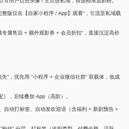
引导用户点击头像 / 主页进私域，筛选精准追剧粉。
整版仅在【自家小程序 / App】观看”，引流至私域载
属售后 + 额外观影券 + 会员折扣”，直接沉淀高价
”，优先用 “小程序 + 企业微信社群” 双载体，低成
），后续叠加 App（高阶）。
自动打标签、自动发欢迎语（含福利 + 新剧预告 +
实粉丝” 分层，打标签（追剧类型、付费金额、活跃