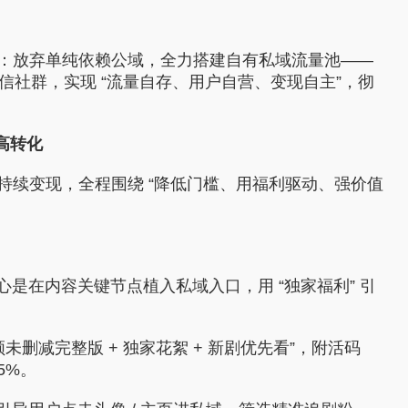
省钱卡
定
提高消费动机，
94PAY支付
：放弃单纯依赖公域，全力搭建自有私域流量池——
致力于为全球游戏企业提供领先的支付服务
信社群，实现 “流量自存、用户自营、变现自主”，彻
一元买号
方便
使账号流通，增
高转化
盟商
持续变现，全程围绕 “降低门槛、用福利驱动、强价值
利器
心是在内容关键节点植入私域入口，用 “独家福利” 引
领未删减完整版 + 独家花絮 + 新剧优先看”，附活码
5%。