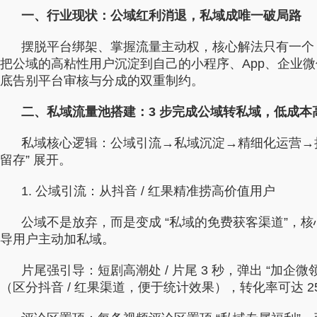
行业对比
推广员系统
一、行业现状：公域红利消退，私域成唯一破局路
帮您甄选最优质的产品和服务
五级分销，分成比例自
摆脱平台绑架、掌握流量主动权，核心解法只有一个
把公域的高粘性用户沉淀到自己的小程序、App、企业微
推广助手APP
底告别平台审核与分成的双重制约。
移动办公，发展玩家更
二、私域流量池搭建：3 步完成公域转私域，低成本
招商加盟系统
一键贴牌，快速发展加
私域核心逻辑：公域引流→私域沉淀→精细化运营→
留存” 展开。
聚合盒子PC端
全新UI上线，引流新
1. 公域引流：从抖音 / 红果精准捞高价值用户
千款热门游戏
公域不是放弃，而是变成 “私域的免费获客渠道”，核
包含多款大厂S级游戏
导用户主动加私域。
片尾强引导：短剧高潮处 / 片尾 3 秒，弹出 “加企微
（区分抖音 / 红果渠道，便于统计效果），转化率可达 2