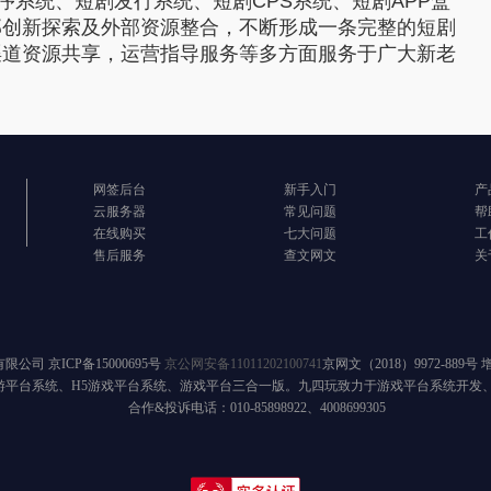
系统、短剧发行系统、短剧CPS系统、短剧APP盒
部创新探索及外部资源整合，不断形成一条完整的短剧
渠道资源共享，运营指导服务等多方面服务于广大新老
网签后台
新手入门
产
云服务器
常见问题
帮
在线购买
七大问题
工
售后服务
查文网文
关
有限公司
京ICP备15000695号
京公网安备11011202100741
京网文（2018）9972-889号
游平台系统、H5游戏平台系统、游戏平台三合一版。九四玩致力于游戏平台系统开发
合作&投诉电话：010-85898922、4008699305