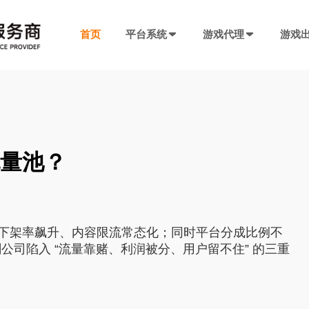
首页
平台系统
游戏代理
游戏
发行系统
游戏社交系统
联运SDK
产品插件
决方案
厂商入驻
游戏社区系统
游戏发行系统
游戏联运SDK 
聊天工具包
？
手游代理流程
厂商入驻
低成本快速搭建，一键分发
私域化运营，提升产品黏性
全新版本，功能自
网络推广，聊天
代理流程、条件、前期准备
联系电话：400-869-9305
量池？
SDK4.0发行版
游戏圈子系统
游戏联运SDK
短视频工具包
模块重新划分
数据互通
H5代理流程
兼容性强，低门槛融入下级SDK
打造社区氛围，维护玩家情感
登录注册、充值、
短视频营销必备
带你了解H5游戏的前世今生
渠道端后台
IM 即时通讯系统
海外联运SDK
广告转化追踪
下架率飙升、内容限流常态化；同时平台分成比例不
强势来袭
自定义分成，多等级权限
私信、支持文字、图片、短视频等
多语言、海外充值
转化追踪的基础
页游代理流程
司陷入 “流量靠赌、利润被分、用户留不住” 的三重
代理流程、条件、前期准备
发行端后台
游戏SDK定制
三方短信接口
管理
低成本管理，数据可视化
需求定制，打造
用于对接第三方
94智投
八年推广团队致力帮助中小游戏公司买量投流