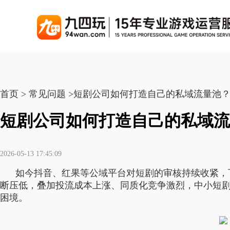
游戏联运系统
游戏陪玩系统
聚合版
游戏直播系统
游戏库
解
手游联运系统
游戏陪玩系统
聚合版联运系统
游戏直播系统
首页 > 常见问题 >短剧公司如何打造自己的私域流量池
手游列表
千款游戏任意运营
变现模式多样(订单、礼物、招商加盟)
豪华配置，功能强大
观看流畅，高清画质
上千款游戏，款款吸金
短剧公司如何打造自己的私域流
页游联运系统
陪玩PC官网
PC官网
游戏开播助手
PC官网、CPS系统…等
自适应所有终端机型，引流更方便
H5游戏列表
全新 UI 界面，功能
原生开发，快速开播，
热门游戏、大厂游戏、高分成
2026-05-13 17:45:09
H5游戏联运系统
陪玩APP
游戏APP
如今抖音、红果等公域平台对短剧的审核持续收紧，
快速启动，无须下载在线即玩
在线点单陪玩，语音聊天室...等
游戏社区化运营，新版
页游列表
断压低，叠加投流成本上涨、同质化竞争激烈，中小短剧公
热门经典页游、高分成
困境。
游戏联运系统（海外版）
陪玩后台管理系统
后台管理系统
支持多国语言，多种国际支付
一站式管理陪玩技师/订单/玩家数据...
游戏、玩家、资金一站
小程序游戏列表
千款热门游戏，精品热推