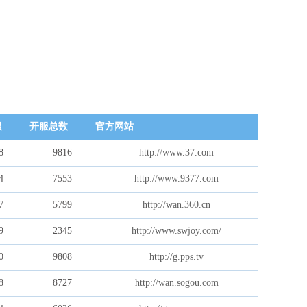
服
开服总数
官方网站
8
9816
http://www.37.com
4
7553
http://www.9377.com
7
5799
http://wan.360.cn
9
2345
http://www.swjoy.com/
0
9808
http://g.pps.tv
8
8727
http://wan.sogou.com