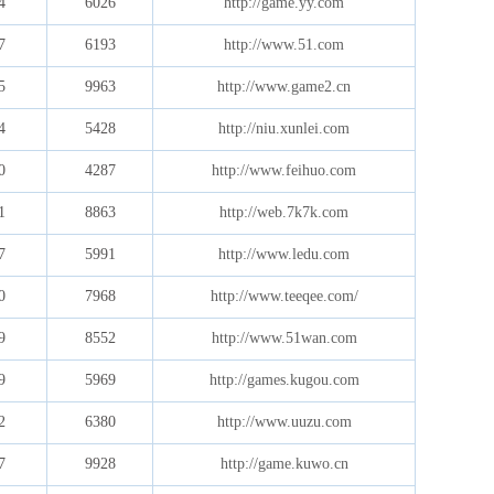
4
6026
http://game.yy.com
7
6193
http://www.51.com
5
9963
http://www.game2.cn
4
5428
http://niu.xunlei.com
0
4287
http://www.feihuo.com
1
8863
http://web.7k7k.com
7
5991
http://www.ledu.com
0
7968
http://www.teeqee.com/
9
8552
http://www.51wan.com
9
5969
http://games.kugou.com
2
6380
http://www.uuzu.com
7
9928
http://game.kuwo.cn