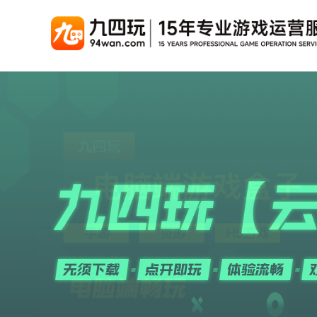
游戏联运系统
游戏陪玩系统
聚合版
游戏直播系统
游戏库
解
手游联运系统
游戏陪玩系统
聚合版联运系统
游戏直播系统
手游列表
千款游戏任意运营
变现模式多样(订单、礼物、招商加盟)
豪华配置，功能强大
观看流畅，高清画质
上千款游戏，款款吸金
页游联运系统
陪玩PC官网
PC官网
游戏开播助手
PC官网、CPS系统…等
自适应所有终端机型，引流更方便
H5游戏列表
全新 UI 界面，功能
原生开发，快速开播，
热门游戏、大厂游戏、高分成
H5游戏联运系统
陪玩APP
游戏APP
快速启动，无须下载在线即玩
在线点单陪玩，语音聊天室...等
游戏社区化运营，新版
页游列表
热门经典页游、高分成
游戏联运系统（海外版）
陪玩后台管理系统
后台管理系统
支持多国语言，多种国际支付
一站式管理陪玩技师/订单/玩家数据...
游戏、玩家、资金一站
小程序游戏列表
千款热门游戏，精品热推