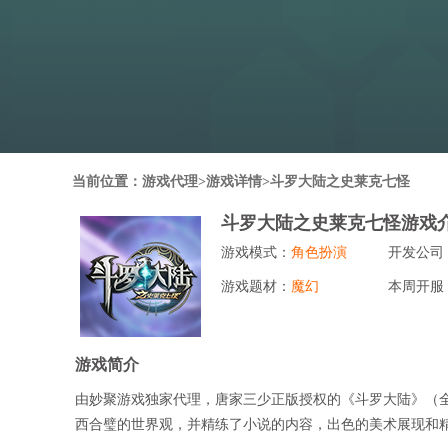
行业对比
推广员系统
帮您甄选最优质的产品和服务
五级分销，分成比例自
推广助手APP
移动办公，发展玩家更
招商加盟系统
当前位置：
游戏代理
>游戏详情>斗罗大陆之史莱克七怪
一键贴牌，快速发展加
斗罗大陆之史莱克七怪游戏
聚合盒子PC端
游戏模式：
角色扮演
开发公司
全新UI上线，引流新
游戏题材：
魔幻
本周开服
千款热门游戏
包含多款大厂S级游戏
游戏简介
由妙聚游戏独家代理，唐家三少正版授权的《斗罗大陆》（全
西合璧的世界观，并精练了小说的内容，出色的美术展现和