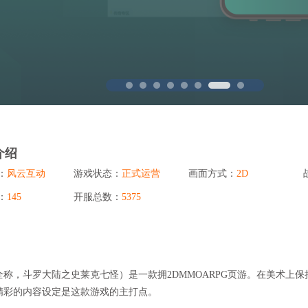
省钱卡
定
提高消费动机，
94PAY支付
致力于为全球游戏企业提供领先的支付服务
一元买号
方便
使账号流通，增
盟商
介绍
：
风云互动
游戏状态：
正式运营
画面方式：
2D
利器
：
145
开服总数：
5375
称，斗罗大陆之史莱克七怪）是一款拥2DMMOARPG页游。在美术上
精彩的内容设定是这款游戏的主打点。