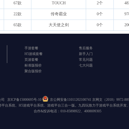
67款
TOUCH
2个
48
22款
传奇霸业
0个
97
65款
大天使之剑
0个
20
手游套餐
售后服务
H5游戏套餐
新手入门
页游套餐
常见问题
标准版报价
七大问题
聚合版报价
限公司
京ICP备15000695号-10
京公网安备11011202100741
京网文（2018）9972-8
游平台系统、H5游戏平台系统、游戏平台三合一版。九四玩致力于游戏平台系统开发
合作&投诉电话：010-85898922、4008699305