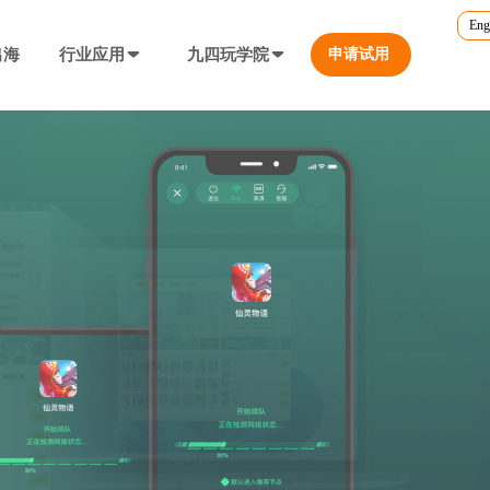
Eng
出海
行业应用
九四玩学院
申请试用
官方培训
行业对比
转游福利
5.0
游戏直播课程
行业对比
等价兑换游戏币，新游引流利器
定义、开放式...
营销必备工具
帮您甄选最优质的产品和服务
公众号折扣充值
使用公众号一键充值，快捷方便
防沉迷...等
工具，快速引流
大转盘（抽奖）
抽奖营销活动，增加玩家留存率
通道...等
上增加数据监控
自定义专题页
让您的游戏平台与众不同
不一样的游戏体验
短信接口