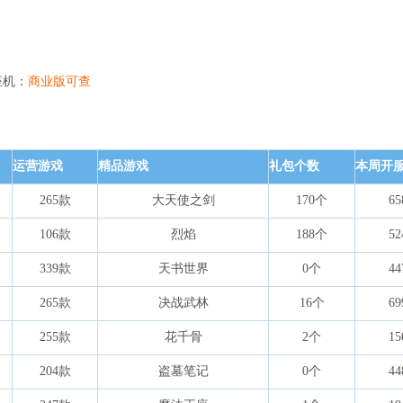
座机：
商业版可查
运营游戏
精品游戏
礼包个数
本周开
265款
大天使之剑
170个
65
106款
烈焰
188个
52
339款
天书世界
0个
44
265款
决战武林
16个
69
255款
花千骨
2个
15
204款
盗墓笔记
0个
44