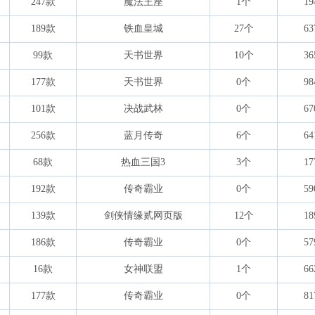
247款
魔法王座
1个
19
189款
铁血皇城
27个
63
99款
天书世界
10个
36
177款
天书世界
0个
98
101款
决战武林
0个
67
256款
蓝月传奇
6个
64
68款
热血三国3
3个
17
192款
传奇霸业
0个
59
139款
剑侠情缘贰网页版
12个
18
186款
传奇霸业
0个
57
16款
女神联盟
1个
66
177款
传奇霸业
0个
81