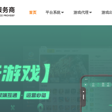
首页
平台系统
游戏代理
游戏
发行系统
游戏社交系统
联运SDK
产品插件
决方案
厂商入驻
游戏社区系统
游戏发行系统
游戏联运SDK 
聊天工具包
手游代理流程
厂商入驻
低成本快速搭建，一键分发
私域化运营，提升产品黏性
全新版本，功能自
网络推广，聊天
代理流程、条件、前期准备
联系电话：400-869-9305
SDK4.0发行版
游戏圈子系统
游戏联运SDK
短视频工具包
模块重新划分
数据互通
H5代理流程
兼容性强，低门槛融入下级SDK
打造社区氛围，维护玩家情感
登录注册、充值、
短视频营销必备
带你了解H5游戏的前世今生
渠道端后台
IM 即时通讯系统
海外联运SDK
广告转化追踪
强势来袭
自定义分成，多等级权限
私信、支持文字、图片、短视频等
多语言、海外充值
转化追踪的基础
页游代理流程
代理流程、条件、前期准备
发行端后台
游戏SDK定制
三方短信接口
管理
低成本管理，数据可视化
需求定制，打造
用于对接第三方
94智投
八年推广团队致力帮助中小游戏公司买量投流