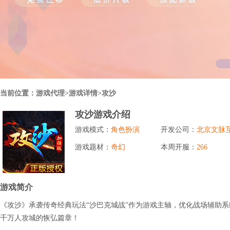
行业对比
推广员系统
帮您甄选最优质的产品和服务
五级分销，分成比例自定
94PAY
推广助手APP
移动办公，发展玩家更方便
招商加盟系统
当前位置：
游戏代理
>游戏详情>攻沙
一键贴牌，快速发展加盟商
攻沙游戏介绍
聚合盒子PC端
游戏模式：
角色扮演
开发公司：
北京文脉
全新UI上线，引流新利器
游戏题材：
奇幻
本周开服：
266
千款热门游戏
包含多款大厂S级游戏
游戏简介
《攻沙》承袭传奇经典玩法“沙巴克城战”作为游戏主轴，优化战场辅助系
千万人攻城的恢弘篇章！