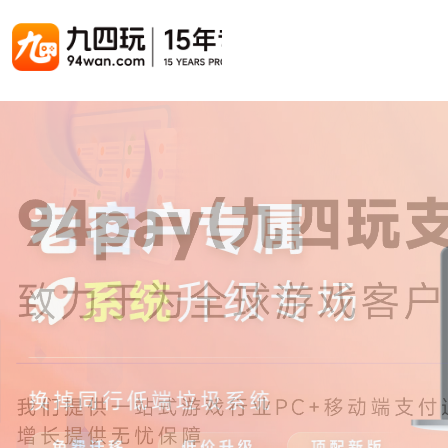
游戏联运系统
游戏陪玩系统
聚合版
游戏直播系统
游戏库
解决方案
手游联运系统
游戏陪玩系统
聚合版联运系统
游戏直播系统
手游列表
手游代
千款游戏任意运营
变现模式多样(订单、礼物、招商加盟)
豪华配置，功能强大
观看流畅，高清画质
上千款游戏，款款吸金
代理流程
页游联运系统
陪玩PC官网
PC官网
游戏开播助手
PC官网、CPS系统…等
自适应所有终端机型，引流更方便
H5游戏列表
全新 UI 界面，功能模块重新划分
原生开发，快速开播，数据互通
H5代理
热门游戏、大厂游戏、高分成
带你了解H
H5游戏联运系统
陪玩APP
游戏APP
快速启动，无须下载在线即玩
在线点单陪玩，语音聊天室...等
游戏社区化运营，新版强势来袭
页游列表
页游代
热门经典页游、高分成
代理流程
游戏联运系统（海外版）
陪玩后台管理系统
后台管理系统
支持多国语言，多种国际支付
一站式管理陪玩技师/订单/玩家数据...
游戏、玩家、资金一站管理
小程序游戏列表
94智投
千款热门游戏，精品热推