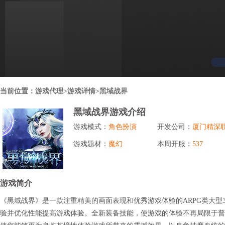
行业对比
推广员系统
帮您甄选最优质的产品和服务
五级分销，分成比例自定
94PAY
推广助手APP
移动办公，发展玩家更方便
招商加盟系统
当前位置：
游戏代理
>游戏详情>黑域战界
一键贴牌，快速发展加盟商
黑域战界游戏介绍
聚合盒子PC端
游戏模式：
角色扮演
开发公司：
厦门精深
全新UI上线，引流新利器
游戏题材：
魔幻
本周开服：
537
千款热门游戏
包含多款大厂S级游戏
游戏简介
《黑域战界》是一款注重精美的画面表现和优秀游戏体验的ARPG类大型
验并优化性能提高游戏体验。全新装备技能，使游戏的体验不再局限于普