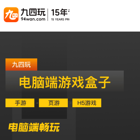
游戏联运系统
游戏陪玩系统
聚合版
游戏直播系统
游戏库
解决方案
手游联运系统
游戏陪玩系统
聚合版联运系统
游戏直播系统
手游列表
手游代
千款游戏任意运营
变现模式多样(订单、礼物、招商加盟)
豪华配置，功能强大
观看流畅，高清画质
上千款游戏，款款吸金
代理流程
页游联运系统
陪玩PC官网
PC官网
游戏开播助手
PC官网、CPS系统…等
自适应所有终端机型，引流更方便
H5游戏列表
全新 UI 界面，功能模块重新划分
原生开发，快速开播，数据互通
H5代理
热门游戏、大厂游戏、高分成
带你了解H
H5游戏联运系统
陪玩APP
游戏APP
快速启动，无须下载在线即玩
在线点单陪玩，语音聊天室...等
游戏社区化运营，新版强势来袭
页游列表
页游代
热门经典页游、高分成
代理流程
游戏联运系统（海外版）
陪玩后台管理系统
后台管理系统
支持多国语言，多种国际支付
一站式管理陪玩技师/订单/玩家数据...
游戏、玩家、资金一站管理
小程序游戏列表
94智投
千款热门游戏，精品热推