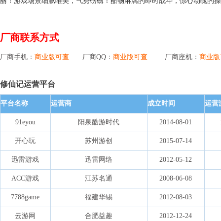
丽！游戏场景细腻唯美，气势磅礴！酣畅淋漓的即时战斗，惊心动魄的操
厂商联系方式
厂商手机：
商业版可查
厂商QQ：
商业版可查
厂商座机：
商业版
修仙记运营平台
平台名称
运营商
成立时间
运营
91eyou
阳泉酷游时代
2014-08-01
开心玩
苏州游创
2015-07-14
迅雷游戏
迅雷网络
2012-05-12
ACC游戏
江苏名通
2008-06-08
7788game
福建华锡
2012-08-03
云游网
合肥益趣
2012-12-24