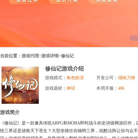
行业对比
推广员系统
帮您甄选最优质的产品和服务
五级分销，分成比例自定
94PAY
推广助手APP
移动办公，发展玩家更方便
招商加盟系统
当前位置：
游戏代理
>游戏详情>修仙记
一键贴牌，快速发展加盟商
修仙记游戏介绍
聚合盒子PC端
游戏模式：
角色扮演
开发公司：
湖南刀锋
全新UI上线，引流新利器
游戏题材：
神话
本周开服：
486
千款热门游戏
包含多款大厂S级游戏
游戏简介
《修仙记》是一款兼具传统ARPG和MOBA即时战斗的史诗级网游巨
统三界还是拯救天下苍生？大型坐骑任你驰聘三界，炫酷法阵让你与众不