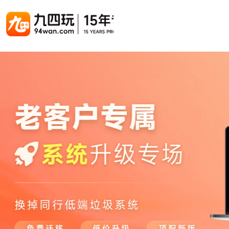
游戏联运系统
游戏陪玩系统
聚合版
游戏直播系统
游戏库
解决方案
手游联运系统
游戏陪玩系统
聚合版联运系统
游戏直播系统
手游列表
手游代
千款游戏任意运营
变现模式多样(订单、礼物、招商加盟)
豪华配置，功能强大
观看流畅，高清画质
上千款游戏，款款吸金
代理流程
页游联运系统
陪玩PC官网
PC官网
游戏开播助手
PC官网、CPS系统…等
自适应所有终端机型，引流更方便
H5游戏列表
全新 UI 界面，功能模块重新划分
原生开发，快速开播，数据互通
H5代理
热门游戏、大厂游戏、高分成
带你了解H
H5游戏联运系统
陪玩APP
游戏APP
快速启动，无须下载在线即玩
在线点单陪玩，语音聊天室...等
游戏社区化运营，新版强势来袭
页游列表
页游代
热门经典页游、高分成
代理流程
游戏联运系统（海外版）
陪玩后台管理系统
后台管理系统
支持多国语言，多种国际支付
一站式管理陪玩技师/订单/玩家数据...
游戏、玩家、资金一站管理
小程序游戏列表
94智投
千款热门游戏，精品热推