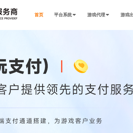
首页
平台系统
游戏代理
游戏
发行系统
游戏社交系统
联运SDK
产品插件
决方案
厂商入驻
游戏社区系统
游戏发行系统
游戏联运SDK 
聊天工具包
手游代理流程
厂商入驻
低成本快速搭建，一键分发
私域化运营，提升产品黏性
全新版本，功能自
网络推广，聊天
代理流程、条件、前期准备
联系电话：400-869-9305
SDK4.0发行版
游戏圈子系统
游戏联运SDK
短视频工具包
模块重新划分
数据互通
H5代理流程
兼容性强，低门槛融入下级SDK
打造社区氛围，维护玩家情感
登录注册、充值、
短视频营销必备
带你了解H5游戏的前世今生
渠道端后台
IM 即时通讯系统
海外联运SDK
广告转化追踪
强势来袭
自定义分成，多等级权限
私信、支持文字、图片、短视频等
多语言、海外充值
转化追踪的基础
页游代理流程
代理流程、条件、前期准备
发行端后台
游戏SDK定制
三方短信接口
管理
低成本管理，数据可视化
需求定制，打造
用于对接第三方
94智投
八年推广团队致力帮助中小游戏公司买量投流