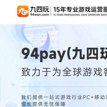
游戏联运系统
游戏陪玩系统
聚合版
游戏直播系统
游戏库
解
手游联运系统
游戏陪玩系统
聚合版联运系统
游戏直播系统
手游列表
千款游戏任意运营
变现模式多样(订单、礼物、招商加盟)
豪华配置，功能强大
观看流畅，高清画质
上千款游戏，款款吸金
页游联运系统
陪玩PC官网
PC官网
游戏开播助手
PC官网、CPS系统…等
自适应所有终端机型，引流更方便
H5游戏列表
全新 UI 界面，功能
原生开发，快速开播，
热门游戏、大厂游戏、高分成
H5游戏联运系统
陪玩APP
游戏APP
快速启动，无须下载在线即玩
在线点单陪玩，语音聊天室...等
游戏社区化运营，新版
页游列表
热门经典页游、高分成
游戏联运系统（海外版）
陪玩后台管理系统
后台管理系统
支持多国语言，多种国际支付
一站式管理陪玩技师/订单/玩家数据...
游戏、玩家、资金一站
小程序游戏列表
千款热门游戏，精品热推