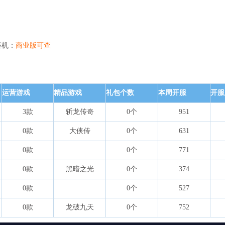
座机：
商业版可查
运营游戏
精品游戏
礼包个数
本周开服
开服
3款
斩龙传奇
0个
951
0款
大侠传
0个
631
0款
0个
771
0款
黑暗之光
0个
374
0款
0个
527
0款
龙破九天
0个
752