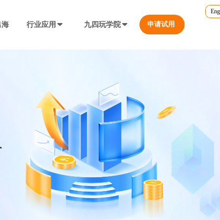
Eng
出海
行业应用
九四玩学院
申请试用
官方培训
行业对比
转游福利
5.0
游戏直播课程
行业对比
等价兑换游戏币，新游引流利器
定义、开放式...
营销必备工具
帮您甄选最优质的产品和服务
公众号折扣充值
使用公众号一键充值，快捷方便
防沉迷...等
工具，快速引流
大转盘（抽奖）
抽奖营销活动，增加玩家留存率
通道...等
上增加数据监控
自定义专题页
让您的游戏平台与众不同
不一样的游戏体验
短信接口