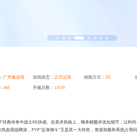
省钱卡
定
提高消费动机，
94PAY支付
致力于为全球游戏企业提供领先的支付服务
一元买号
方便
使账号流通，增
盟商
：
广州逸游港
游戏状态：
正式运营
画面方式：
2D
利器
：
468
开服总数：
14539
了经典传奇中战士PK快感。在美术风格上，继承精髓并优化细节，让时尚
热血团战网游，PVP“近身缠斗”又是其一大特色，资源加载和系统占用