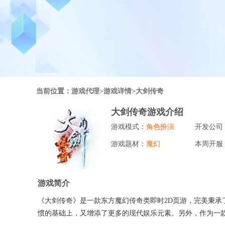
行业对比
推广员系统
帮您甄选最优质的产品和服务
五级分销，分成比例自
推广助手APP
移动办公，发展玩家更
招商加盟系统
当前位置：
游戏代理
>游戏详情>大剑传奇
一键贴牌，快速发展加
大剑传奇游戏介绍
聚合盒子PC端
游戏模式：
角色扮演
开发公司
全新UI上线，引流新
游戏题材：
魔幻
本周开服
千款热门游戏
包含多款大厂S级游戏
游戏简介
《大剑传奇》是一款东方魔幻传奇类即时2D页游，完美秉承
惯的基础上，又增添了更多的现代娱乐元素。另外，作为一款