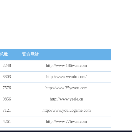
总数
官方网站
2248
http://www.186wan.com
3303
http://www.wemiu.com/
7576
http://www.35yeyou.com
9856
http://www.yeele.cn
7121
http://www.youluogame.com
4261
http://www.77hwan.com