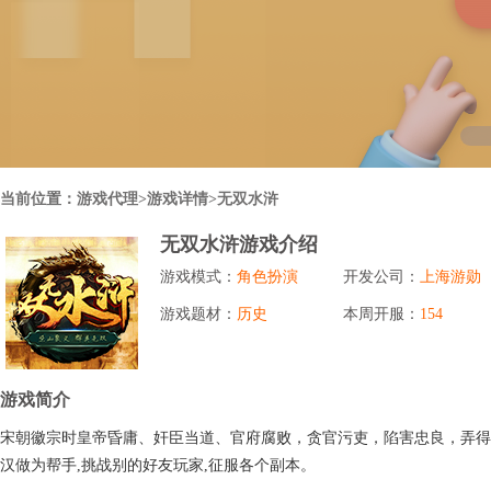
行业对比
推广员系统
帮您甄选最优质的产品和服务
五级分销，分成比例自定
94PAY
推广助手APP
移动办公，发展玩家更方便
招商加盟系统
当前位置：
游戏代理
>游戏详情>无双水浒
一键贴牌，快速发展加盟商
无双水浒游戏介绍
聚合盒子PC端
游戏模式：
角色扮演
开发公司：
上海游勋
全新UI上线，引流新利器
游戏题材：
历史
本周开服：
154
千款热门游戏
包含多款大厂S级游戏
游戏简介
宋朝徽宗时皇帝昏庸、奸臣当道、官府腐败，贪官污吏，陷害忠良，弄得
汉做为帮手,挑战别的好友玩家,征服各个副本。