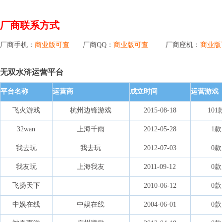
厂商联系方式
厂商手机：
商业版可查
厂商QQ：
商业版可查
厂商座机：
商业版
无双水浒运营平台
平台名称
运营商
成立时间
运营游戏
飞火游戏
杭州边锋游戏
2015-08-18
101
32wan
上海千雨
2012-05-28
1款
我去玩
我去玩
2012-07-03
0款
我友玩
上海我友
2011-09-12
0款
飞扬天下
2010-06-12
0款
中娱在线
中娱在线
2004-06-01
0款