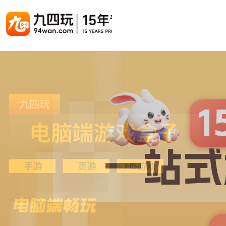
游戏联运系统
游戏陪玩系统
聚合版
游戏直播系统
游戏库
解决方案
手游联运系统
游戏陪玩系统
聚合版联运系统
游戏直播系统
手游列表
手游代
千款游戏任意运营
变现模式多样(订单、礼物、招商加盟)
豪华配置，功能强大
观看流畅，高清画质
上千款游戏，款款吸金
代理流程
页游联运系统
陪玩PC官网
PC官网
游戏开播助手
PC官网、CPS系统…等
自适应所有终端机型，引流更方便
H5游戏列表
全新 UI 界面，功能模块重新划分
原生开发，快速开播，数据互通
H5代理
热门游戏、大厂游戏、高分成
带你了解H
H5游戏联运系统
陪玩APP
游戏APP
快速启动，无须下载在线即玩
在线点单陪玩，语音聊天室...等
游戏社区化运营，新版强势来袭
页游列表
页游代
热门经典页游、高分成
代理流程
游戏联运系统（海外版）
陪玩后台管理系统
后台管理系统
支持多国语言，多种国际支付
一站式管理陪玩技师/订单/玩家数据...
游戏、玩家、资金一站管理
小程序游戏列表
94智投
千款热门游戏，精品热推