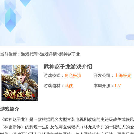
行业对比
推广员系统
帮您甄选最优质的产品和服务
五级分销，分成比例自定
94PAY
推广助手APP
移动办公，发展玩家更方便
招商加盟系统
当前位置：
游戏代理
>游戏详情>武神赵子龙
一键贴牌，快速发展加盟商
武神赵子龙游戏介绍
聚合盒子PC端
游戏模式：
角色扮演
开发公司：
上海极光
全新UI上线，引流新利器
游戏题材：
武侠
本周开服：
127
千款热门游戏
包含多款大厂S级游戏
游戏简介
《武神赵子龙》是一款根据同名大型古装电视剧改编的史诗级战争武侠风
（林更新饰）的辉煌一生以及他与夏侯轻衣（林允儿饰）的一段动人的爱