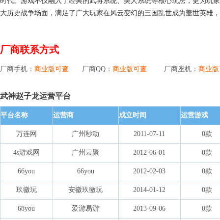
时代。游戏不仅融入了经典的武将系统、美人系统等核心玩法，更为玩家
大历史战争场面，满足了广大玩家在风云变幻的三国乱世成为盖世英雄
厂商联系方式
厂商手机：
商业版可查
厂商QQ：
商业版可查
厂商座机：
商业版
武神赵子龙运营平台
平台名称
运营商
成立时间
运营游戏
万连网
广州秒动
2011-07-11
0款
4s游戏网
广州云聚
2012-06-01
0款
66you
66you
2012-02-03
0款
玖徽玩
安徽玖徽玩
2014-01-12
0款
68you
爱游易游
2013-09-06
0款