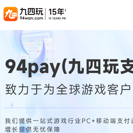
游戏联运系统
游戏陪玩系统
聚合版
游戏直播系统
游戏库
解决方案
手游联运系统
游戏陪玩系统
聚合版联运系统
游戏直播系统
手游列表
手游代
千款游戏任意运营
变现模式多样(订单、礼物、招商加盟)
豪华配置，功能强大
观看流畅，高清画质
上千款游戏，款款吸金
代理流程
页游联运系统
陪玩PC官网
PC官网
游戏开播助手
PC官网、CPS系统…等
自适应所有终端机型，引流更方便
H5游戏列表
全新 UI 界面，功能模块重新划分
原生开发，快速开播，数据互通
H5代理
热门游戏、大厂游戏、高分成
带你了解H
H5游戏联运系统
陪玩APP
游戏APP
快速启动，无须下载在线即玩
在线点单陪玩，语音聊天室...等
游戏社区化运营，新版强势来袭
页游列表
页游代
热门经典页游、高分成
代理流程
游戏联运系统（海外版）
陪玩后台管理系统
后台管理系统
支持多国语言，多种国际支付
一站式管理陪玩技师/订单/玩家数据...
游戏、玩家、资金一站管理
小程序游戏列表
94智投
千款热门游戏，精品热推