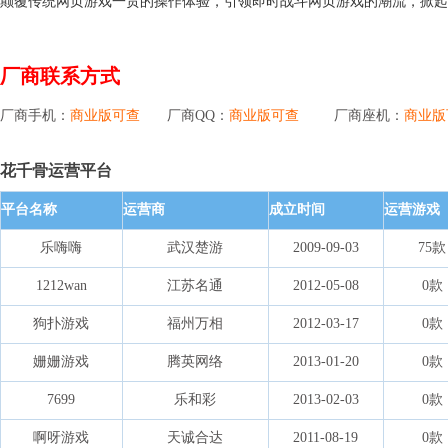
颠覆传统网页游戏一贯的操作体验，引领即时战斗网页游戏的潮流，掀起
厂商联系方式
厂商手机：
商业版可查
厂商QQ：
商业版可查
厂商座机：
商业版
花千骨运营平台
平台名称
运营商
成立时间
运营游戏
乐嗨嗨
武汉楚游
2009-09-03
75款
1212wan
江苏名通
2012-05-08
0款
狗扑游戏
福州万相
2012-03-17
0款
姗姗游戏
腾英网络
2013-01-20
0款
7699
乐和彩
2013-02-03
0款
啊呀游戏
天诚合达
2011-08-19
0款