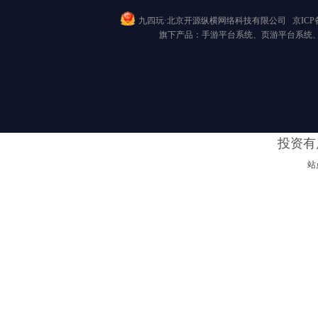
九四玩·北京开源纵横网络科技有限公司
京ICP备
旗下产品：手游平台系统、页游平台系统
投资有
站