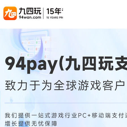
游戏联运系统
游戏陪玩系统
聚合版
游戏直播系统
游戏库
解决方案
手游联运系统
游戏陪玩系统
聚合版联运系统
游戏直播系统
手游列表
手游代
千款游戏任意运营
变现模式多样(订单、礼物、招商加盟)
豪华配置，功能强大
观看流畅，高清画质
上千款游戏，款款吸金
代理流程
页游联运系统
陪玩PC官网
PC官网
游戏开播助手
PC官网、CPS系统…等
自适应所有终端机型，引流更方便
H5游戏列表
全新 UI 界面，功能模块重新划分
原生开发，快速开播，数据互通
H5代理
热门游戏、大厂游戏、高分成
带你了解H
H5游戏联运系统
陪玩APP
游戏APP
快速启动，无须下载在线即玩
在线点单陪玩，语音聊天室...等
游戏社区化运营，新版强势来袭
页游列表
页游代
热门经典页游、高分成
代理流程
游戏联运系统（海外版）
陪玩后台管理系统
后台管理系统
支持多国语言，多种国际支付
一站式管理陪玩技师/订单/玩家数据...
游戏、玩家、资金一站管理
小程序游戏列表
94智投
千款热门游戏，精品热推