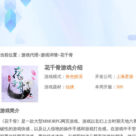
行业对比
推广员系统
帮您甄选最优质的产品和服务
五级分销，分成比例自定
94PAY
推广助手APP
移动办公，发展玩家更方便
招商加盟系统
当前位置：
游戏代理
>游戏详情>花千骨
一键贴牌，快速发展加盟商
花千骨游戏介绍
聚合盒子PC端
游戏模式：
角色扮演
开发公司：
上海君游
全新UI上线，引流新利器
游戏题材：
仙侠
本周开服：
509
千款热门游戏
包含多款大厂S级游戏
游戏简介
《花千骨》是一款大型MMORPG网页游戏。游戏以玄幻上古时期天地
破性的游戏快感，以及让人惊艳的操作手感和游戏打击感。在游戏中不管