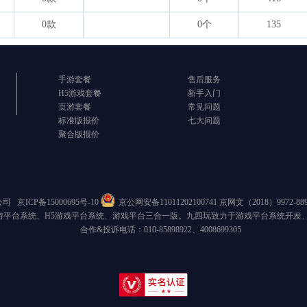
0款
0个
135
手游套餐
售后服务
H5游戏套餐
新手入门
页游套餐
常见问题
标准版报价
七大问题
聚合版报价
限公司
京ICP备15000695号-10
京公网安备11011202100741
京网文（2018）9972-8
游平台系统、H5游戏平台系统、游戏平台三合一版。九四玩致力于游戏平台系统开发
合作&投诉电话：010-85898922、4008699305