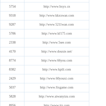
5754
http://www.hxyx.cn
9318
http://www.kkxxwan.com
9287
http://www.5211wan.com
5706
http://www.kf175.com
2338
http://www.5see.com
4170
http://www.douxie.net/
8774
http://www.66you.com
8382
http://www.kpili.com
2429
http://www.60youxi.com
5037
http://www.ftxgame.com
5828
http://www.aiwanyizu.com
8956
http://www.ttz.com