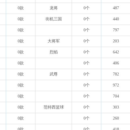
0款
龙将
0个
487
0款
街机三国
0个
440
0款
0个
797
0款
大将军
0个
203
0款
烈焰
0个
642
0款
0个
406
0款
武尊
0个
782
0款
0个
972
0款
0个
704
0款
范特西篮球
0个
303
0款
0个
260
0款
0个
418