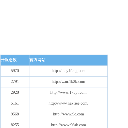
开服总数
官方网站
5970
http://play.ifeng.com
2791
http://wan.1k2k.com
2928
http://www.175pt.com
5161
http://www.nextsee.com/
9568
http://www.9c.com
8255
http://www.96ak.com