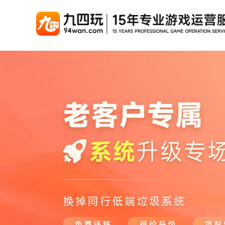
游戏联运系统
游戏陪玩系统
聚合版
游戏直播系统
游戏库
解
手游联运系统
游戏陪玩系统
聚合版联运系统
游戏直播系统
手游列表
千款游戏任意运营
变现模式多样(订单、礼物、招商加盟)
豪华配置，功能强大
观看流畅，高清画质
上千款游戏，款款吸金
页游联运系统
陪玩PC官网
PC官网
游戏开播助手
PC官网、CPS系统…等
自适应所有终端机型，引流更方便
H5游戏列表
全新 UI 界面，功能
原生开发，快速开播，
热门游戏、大厂游戏、高分成
H5游戏联运系统
陪玩APP
游戏APP
快速启动，无须下载在线即玩
在线点单陪玩，语音聊天室...等
游戏社区化运营，新版
页游列表
热门经典页游、高分成
游戏联运系统（海外版）
陪玩后台管理系统
后台管理系统
支持多国语言，多种国际支付
一站式管理陪玩技师/订单/玩家数据...
游戏、玩家、资金一站
小程序游戏列表
千款热门游戏，精品热推