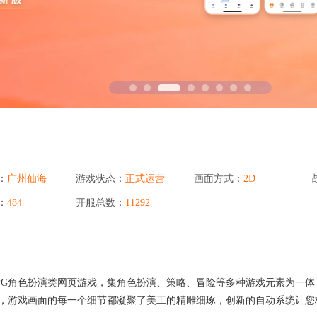
省钱卡
定
提高消费动机，
94PAY支付
致力于为全球游戏企业提供领先的支付服务
一元买号
方便
使账号流通，增
盟商
：
广州仙海
游戏状态：
正式运营
画面方式：
2D
利器
：
484
开服总数：
11292
PG角色扮演类网页游戏，集角色扮演、策略、冒险等多种游戏元素为一体
，游戏画面的每一个细节都凝聚了美工的精雕细琢，创新的自动系统让您极