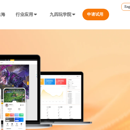
Eng
出海
行业应用
九四玩学院
申请试用
官方培训
行业对比
转游福利
5.0
游戏直播课程
行业对比
等价兑换游戏币，新游引流利器
定义、开放式...
营销必备工具
帮您甄选最优质的产品和服务
公众号折扣充值
使用公众号一键充值，快捷方便
防沉迷...等
工具，快速引流
大转盘（抽奖）
抽奖营销活动，增加玩家留存率
通道...等
上增加数据监控
自定义专题页
让您的游戏平台与众不同
不一样的游戏体验
短信接口