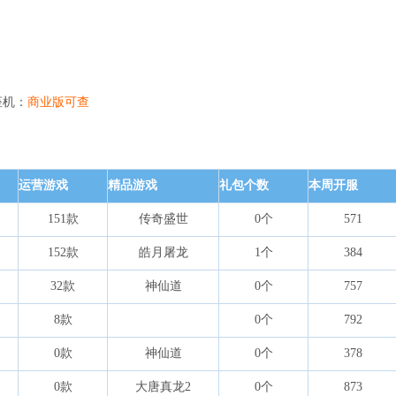
座机：
商业版可查
运营游戏
精品游戏
礼包个数
本周开服
151款
传奇盛世
0个
571
152款
皓月屠龙
1个
384
32款
神仙道
0个
757
8款
0个
792
0款
神仙道
0个
378
0款
大唐真龙2
0个
873