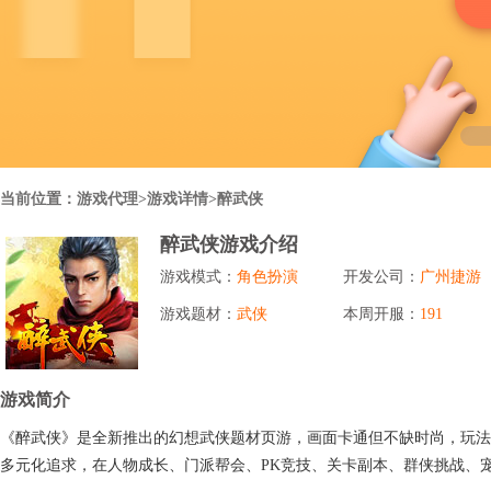
行业对比
推广员系统
帮您甄选最优质的产品和服务
五级分销，分成比例自定
94PAY
推广助手APP
移动办公，发展玩家更方便
招商加盟系统
当前位置：
游戏代理
>游戏详情>醉武侠
一键贴牌，快速发展加盟商
醉武侠游戏介绍
聚合盒子PC端
游戏模式：
角色扮演
开发公司：
广州捷游
全新UI上线，引流新利器
游戏题材：
武侠
本周开服：
191
千款热门游戏
包含多款大厂S级游戏
游戏简介
《醉武侠》是全新推出的幻想武侠题材页游，画面卡通但不缺时尚，玩法
多元化追求，在人物成长、门派帮会、PK竞技、关卡副本、群侠挑战、