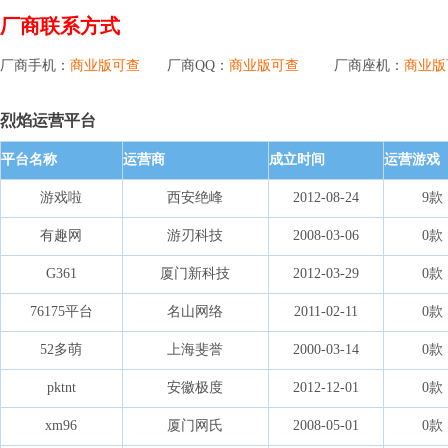
厂商联系方式
厂商手机：
商业版可查
厂商QQ：
商业版可查
厂商座机：
商业版
烈焰运营平台
平台名称
运营商
成立时间
运营游戏
游戏啦
西安绝峰
2012-08-24
9款
有趣网
游刃科技
2008-03-06
0款
G361
厦门新科技
2012-03-29
0款
76175平台
名山网络
2011-02-11
0款
52多萌
上海斐誉
2000-03-14
0款
pktnt
安徽极度
2012-12-01
0款
xm96
厦门网氏
2008-05-01
0款