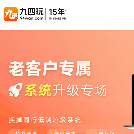
游戏联运系统
游戏陪玩系统
聚合版
游戏直播系统
游戏库
解决方案
手游联运系统
游戏陪玩系统
聚合版联运系统
游戏直播系统
手游列表
手游代
千款游戏任意运营
变现模式多样(订单、礼物、招商加盟)
豪华配置，功能强大
观看流畅，高清画质
上千款游戏，款款吸金
代理流程
页游联运系统
陪玩PC官网
PC官网
游戏开播助手
PC官网、CPS系统…等
自适应所有终端机型，引流更方便
H5游戏列表
全新 UI 界面，功能模块重新划分
原生开发，快速开播，数据互通
H5代理
热门游戏、大厂游戏、高分成
带你了解H
H5游戏联运系统
陪玩APP
游戏APP
快速启动，无须下载在线即玩
在线点单陪玩，语音聊天室...等
游戏社区化运营，新版强势来袭
页游列表
页游代
热门经典页游、高分成
代理流程
游戏联运系统（海外版）
陪玩后台管理系统
后台管理系统
支持多国语言，多种国际支付
一站式管理陪玩技师/订单/玩家数据...
游戏、玩家、资金一站管理
小程序游戏列表
94智投
千款热门游戏，精品热推