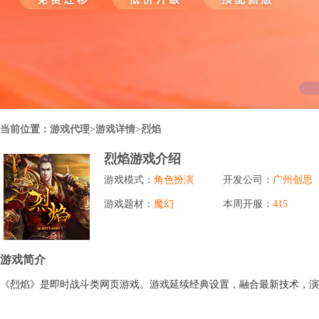
行业对比
推广员系统
帮您甄选最优质的产品和服务
五级分销，分成比例自定
94PAY
推广助手APP
移动办公，发展玩家更方便
招商加盟系统
当前位置：
游戏代理
>游戏详情>烈焰
一键贴牌，快速发展加盟商
烈焰游戏介绍
聚合盒子PC端
游戏模式：
角色扮演
开发公司：
广州创思
全新UI上线，引流新利器
游戏题材：
魔幻
本周开服：
415
千款热门游戏
包含多款大厂S级游戏
游戏简介
《烈焰》是即时战斗类网页游戏。游戏延续经典设置，融合最新技术，演