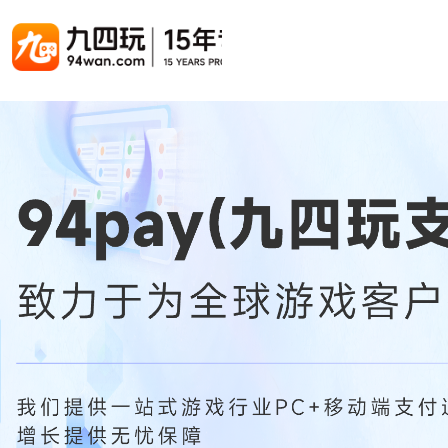
游戏联运系统
游戏陪玩系统
聚合版
游戏直播系统
游戏库
解决方案
手游联运系统
游戏陪玩系统
聚合版联运系统
游戏直播系统
手游列表
手游代
千款游戏任意运营
变现模式多样(订单、礼物、招商加盟)
豪华配置，功能强大
观看流畅，高清画质
上千款游戏，款款吸金
代理流程
页游联运系统
陪玩PC官网
PC官网
游戏开播助手
PC官网、CPS系统…等
自适应所有终端机型，引流更方便
H5游戏列表
全新 UI 界面，功能模块重新划分
原生开发，快速开播，数据互通
H5代理
热门游戏、大厂游戏、高分成
带你了解H
H5游戏联运系统
陪玩APP
游戏APP
快速启动，无须下载在线即玩
在线点单陪玩，语音聊天室...等
游戏社区化运营，新版强势来袭
页游列表
页游代
热门经典页游、高分成
代理流程
游戏联运系统（海外版）
陪玩后台管理系统
后台管理系统
支持多国语言，多种国际支付
一站式管理陪玩技师/订单/玩家数据...
游戏、玩家、资金一站管理
小程序游戏列表
94智投
千款热门游戏，精品热推