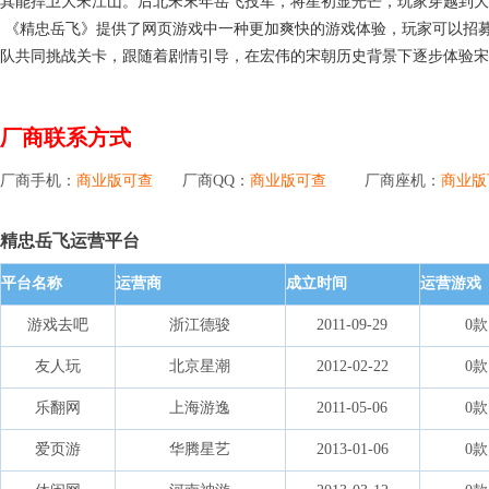
其能捍卫大宋江山。后北宋末年岳飞投军，将星初显光芒，玩家穿越到大
《精忠岳飞》提供了网页游戏中一种更加爽快的游戏体验，玩家可以招
队共同挑战关卡，跟随着剧情引导，在宏伟的宋朝历史背景下逐步体验宋
厂商联系方式
厂商手机：
商业版可查
厂商QQ：
商业版可查
厂商座机：
商业版
精忠岳飞运营平台
平台名称
运营商
成立时间
运营游戏
游戏去吧
浙江德骏
2011-09-29
0款
友人玩
北京星潮
2012-02-22
0款
乐翻网
上海游逸
2011-05-06
0款
爱页游
华腾星艺
2013-01-06
0款