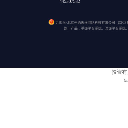
445307582
九四玩·北京开源纵横网络科技有限公司
京ICP备
旗下产品：手游平台系统、页游平台系统
投资有
站