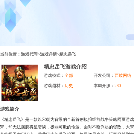
行业对比
推广员系统
帮您甄选最优质的产品和服务
五级分销，分成比例自定
94PAY
推广助手APP
移动办公，发展玩家更方便
招商加盟系统
当前位置：
游戏代理
>游戏详情>精忠岳飞
一键贴牌，快速发展加盟商
精忠岳飞游戏介绍
聚合盒子PC端
游戏模式：
全部
开发公司：
西岐网络
全新UI上线，引流新利器
游戏题材：
历史
本周开服：
280
千款热门游戏
包含多款大厂S级游戏
游戏简介
《精忠岳飞》是一款以宋朝为背景的全新首创模拟经营战争策略网页游戏
宋，却无法摆脱将星暗淡，极弱可欺的命运。面对不断兴起的强敌，大宋