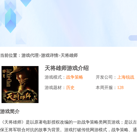
行业对比
推广员系统
帮您甄选最优质的产品和服务
五级分销，分成比例自定
94PAY
推广助手APP
移动办公，发展玩家更方便
招商加盟系统
当前位置：
游戏代理
>游戏详情>天将雄师
一键贴牌，快速发展加盟商
天将雄师游戏介绍
聚合盒子PC端
游戏模式：
战争策略
开发公司：
上海锐战
全新UI上线，引流新利器
游戏题材：
历史
本周开服：
128
千款热门游戏
包含多款大厂S级游戏
游戏简介
《天将雄师》是以原著电影授权改编的一款战争策略类网页游戏；是以古
保王将军联合对抗的故事为背景。游戏打破传统网游模式，战争策略、通