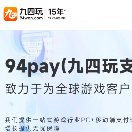
游戏联运系统
游戏陪玩系统
聚合版
游戏直播系统
游戏库
解决方案
手游联运系统
游戏陪玩系统
聚合版联运系统
游戏直播系统
手游列表
手游代
千款游戏任意运营
变现模式多样(订单、礼物、招商加盟)
豪华配置，功能强大
观看流畅，高清画质
上千款游戏，款款吸金
代理流程
页游联运系统
陪玩PC官网
PC官网
游戏开播助手
PC官网、CPS系统…等
自适应所有终端机型，引流更方便
H5游戏列表
全新 UI 界面，功能模块重新划分
原生开发，快速开播，数据互通
H5代理
热门游戏、大厂游戏、高分成
带你了解H
H5游戏联运系统
陪玩APP
游戏APP
快速启动，无须下载在线即玩
在线点单陪玩，语音聊天室...等
游戏社区化运营，新版强势来袭
页游列表
页游代
热门经典页游、高分成
代理流程
游戏联运系统（海外版）
陪玩后台管理系统
后台管理系统
支持多国语言，多种国际支付
一站式管理陪玩技师/订单/玩家数据...
游戏、玩家、资金一站管理
小程序游戏列表
94智投
千款热门游戏，精品热推