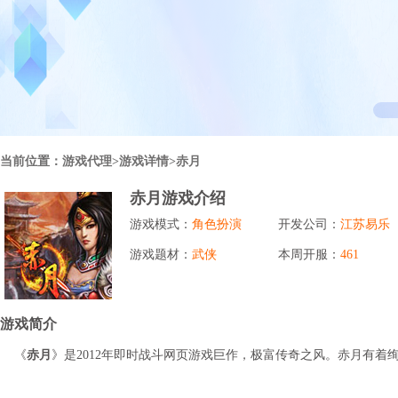
行业对比
推广员系统
帮您甄选最优质的产品和服务
五级分销，分成比例自定
94PAY
推广助手APP
移动办公，发展玩家更方便
招商加盟系统
当前位置：
游戏代理
>游戏详情>赤月
一键贴牌，快速发展加盟商
赤月游戏介绍
聚合盒子PC端
游戏模式：
角色扮演
开发公司：
江苏易乐
全新UI上线，引流新利器
游戏题材：
武侠
本周开服：
461
千款热门游戏
包含多款大厂S级游戏
游戏简介
《
赤月
》是2012年即时战斗网页游戏巨作，极富传奇之风。赤月有