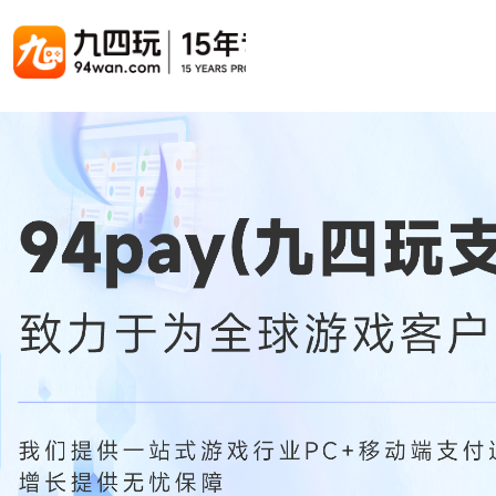
游戏联运系统
游戏陪玩系统
聚合版
游戏直播系统
游戏库
解决方案
手游联运系统
游戏陪玩系统
聚合版联运系统
游戏直播系统
手游列表
手游代
千款游戏任意运营
变现模式多样(订单、礼物、招商加盟)
豪华配置，功能强大
观看流畅，高清画质
上千款游戏，款款吸金
代理流程
页游联运系统
陪玩PC官网
PC官网
游戏开播助手
PC官网、CPS系统…等
自适应所有终端机型，引流更方便
H5游戏列表
全新 UI 界面，功能模块重新划分
原生开发，快速开播，数据互通
H5代理
热门游戏、大厂游戏、高分成
带你了解H
H5游戏联运系统
陪玩APP
游戏APP
快速启动，无须下载在线即玩
在线点单陪玩，语音聊天室...等
游戏社区化运营，新版强势来袭
页游列表
页游代
热门经典页游、高分成
代理流程
游戏联运系统（海外版）
陪玩后台管理系统
后台管理系统
支持多国语言，多种国际支付
一站式管理陪玩技师/订单/玩家数据...
游戏、玩家、资金一站管理
小程序游戏列表
94智投
千款热门游戏，精品热推