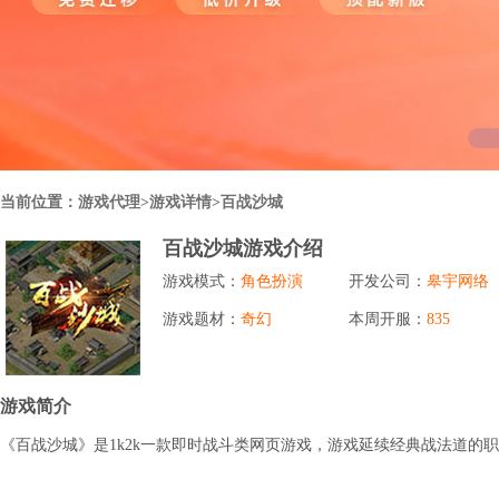
行业对比
推广员系统
帮您甄选最优质的产品和服务
五级分销，分成比例自定
94PAY
推广助手APP
移动办公，发展玩家更方便
招商加盟系统
当前位置：
游戏代理
>游戏详情>百战沙城
一键贴牌，快速发展加盟商
百战沙城游戏介绍
聚合盒子PC端
游戏模式：
角色扮演
开发公司：
皋宇网络
全新UI上线，引流新利器
游戏题材：
奇幻
本周开服：
835
千款热门游戏
包含多款大厂S级游戏
游戏简介
《百战沙城》是1k2k一款即时战斗类网页游戏，游戏延续经典战法道的