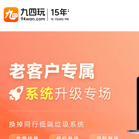
游戏联运系统
游戏陪玩系统
聚合版
游戏直播系统
游戏库
解决方案
手游联运系统
游戏陪玩系统
聚合版联运系统
游戏直播系统
手游列表
手游代
千款游戏任意运营
变现模式多样(订单、礼物、招商加盟)
豪华配置，功能强大
观看流畅，高清画质
上千款游戏，款款吸金
代理流程
页游联运系统
陪玩PC官网
PC官网
游戏开播助手
PC官网、CPS系统…等
自适应所有终端机型，引流更方便
H5游戏列表
全新 UI 界面，功能模块重新划分
原生开发，快速开播，数据互通
H5代理
热门游戏、大厂游戏、高分成
带你了解H
H5游戏联运系统
陪玩APP
游戏APP
快速启动，无须下载在线即玩
在线点单陪玩，语音聊天室...等
游戏社区化运营，新版强势来袭
页游列表
页游代
热门经典页游、高分成
代理流程
游戏联运系统（海外版）
陪玩后台管理系统
后台管理系统
支持多国语言，多种国际支付
一站式管理陪玩技师/订单/玩家数据...
游戏、玩家、资金一站管理
小程序游戏列表
94智投
千款热门游戏，精品热推