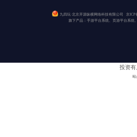
九四玩·北京开源纵横网络科技有限公司
京ICP备
旗下产品：手游平台系统、页游平台系统
投资有
站