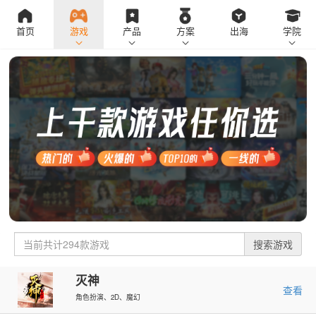
首页
游戏
产品
方案
出海
学院
搜索游戏
灭神
查看
角色扮演、2D、魔幻