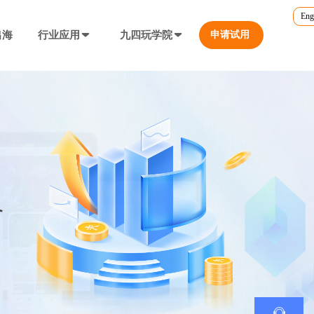
Eng
出海
行业应用
九四玩学院
申请试用
官方培训
行业对比
转游福利
5.0
游戏直播课程
行业对比
等价兑换游戏币，新游引流利器
定义、开放式...
营销必备工具
帮您甄选最优质的产品和服务
公众号折扣充值
使用公众号一键充值，快捷方便
防沉迷...等
工具，快速引流
大转盘（抽奖）
抽奖营销活动，增加玩家留存率
通道...等
上增加数据监控
自定义专题页
让您的游戏平台与众不同
不一样的游戏体验
短信接口