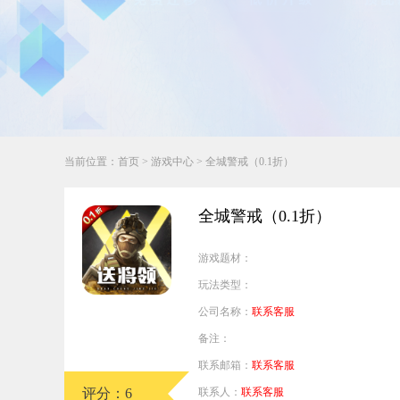
行业对比
推广员系统
帮您甄选最优质的产品和服务
五级分销，分成比例自
推广助手APP
移动办公，发展玩家更
招商加盟系统
当前位置：
首页
>
游戏中心
> 全城警戒（0.1折）
一键贴牌，快速发展加
聚合盒子PC端
全城警戒（0.1折）
全新UI上线，引流新
游戏题材：
千款热门游戏
玩法类型：
包含多款大厂S级游戏
公司名称：
联系客服
备注：
联系邮箱：
联系客服
评分：6
联系人：
联系客服