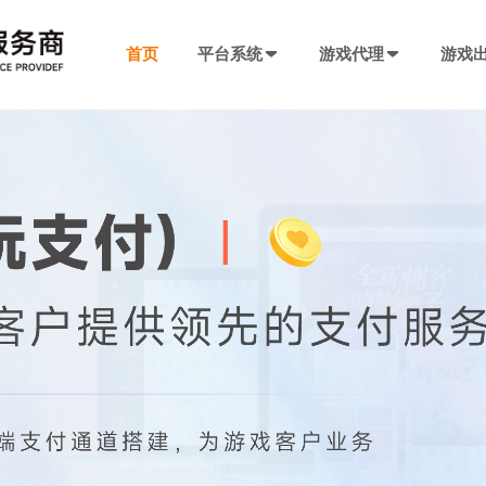
首页
平台系统
游戏代理
游戏
发行系统
游戏社交系统
联运SDK
产品插件
决方案
厂商入驻
游戏社区系统
游戏发行系统
游戏联运SDK 
聊天工具包
手游代理流程
厂商入驻
低成本快速搭建，一键分发
私域化运营，提升产品黏性
全新版本，功能自
网络推广，聊天
代理流程、条件、前期准备
联系电话：400-869-9305
SDK4.0发行版
游戏圈子系统
游戏联运SDK
短视频工具包
模块重新划分
数据互通
H5代理流程
兼容性强，低门槛融入下级SDK
打造社区氛围，维护玩家情感
登录注册、充值、
短视频营销必备
带你了解H5游戏的前世今生
渠道端后台
IM 即时通讯系统
海外联运SDK
广告转化追踪
强势来袭
自定义分成，多等级权限
私信、支持文字、图片、短视频等
多语言、海外充值
转化追踪的基础
页游代理流程
代理流程、条件、前期准备
发行端后台
游戏SDK定制
三方短信接口
管理
低成本管理，数据可视化
需求定制，打造
用于对接第三方
94智投
八年推广团队致力帮助中小游戏公司买量投流