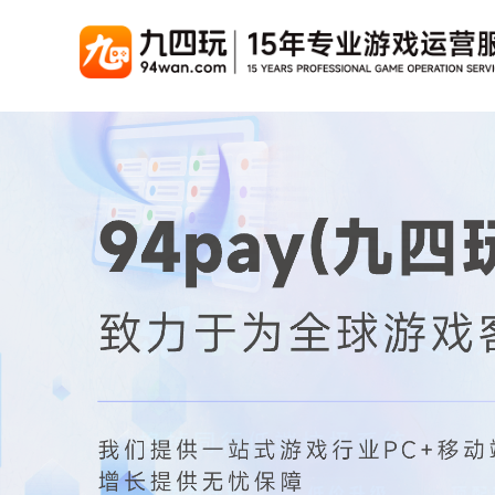
游戏联运系统
游戏陪玩系统
聚合版
游戏直播系统
游戏库
解
手游联运系统
游戏陪玩系统
聚合版联运系统
游戏直播系统
手游列表
千款游戏任意运营
变现模式多样(订单、礼物、招商加盟)
豪华配置，功能强大
观看流畅，高清画质
上千款游戏，款款吸金
页游联运系统
陪玩PC官网
PC官网
游戏开播助手
PC官网、CPS系统…等
自适应所有终端机型，引流更方便
H5游戏列表
全新 UI 界面，功能
原生开发，快速开播，
热门游戏、大厂游戏、高分成
H5游戏联运系统
陪玩APP
游戏APP
快速启动，无须下载在线即玩
在线点单陪玩，语音聊天室...等
游戏社区化运营，新版
页游列表
热门经典页游、高分成
游戏联运系统（海外版）
陪玩后台管理系统
后台管理系统
支持多国语言，多种国际支付
一站式管理陪玩技师/订单/玩家数据...
游戏、玩家、资金一站
小程序游戏列表
千款热门游戏，精品热推