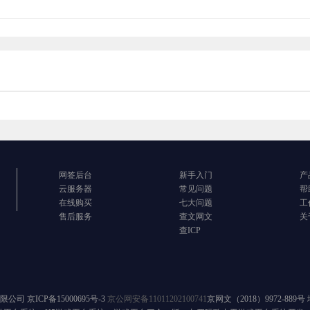
网签后台
新手入门
产
云服务器
常见问题
帮
在线购买
七大问题
工
售后服务
查文网文
关
查ICP
有限公司
京ICP备15000695号-3
京公网安备11011202100741
京网文（2018）9972-889