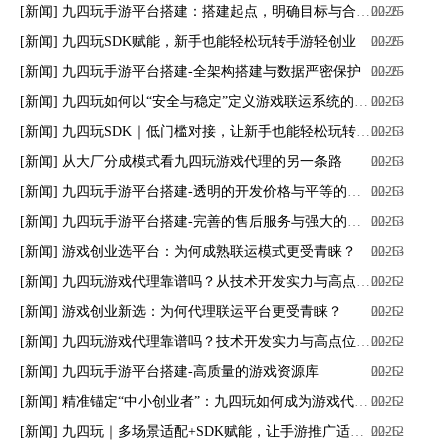
[新闻] 九四玩手游平台搭建：搭建起点，明确目标与合规准备
02-25
2026-
[新闻] 九四玩SDK赋能，新手也能轻松玩转手游轻创业
02-25
2026-
[新闻] 九四玩手游平台搭建-全架构搭建与数据严密保护
02-25
2026-
[新闻] 九四玩如何以“安全与稳定”定义游戏联运系统的核心价值
02-13
2026-
[新闻] 九四玩SDK｜低门槛对接，让新手也能轻松玩转手游运营
02-13
2026-
[新闻] 从大厂分成模式看九四玩游戏代理的另一条路
02-13
2026-
[新闻] 九四玩手游平台搭建-透明的开发价格与平等的合作模式
02-13
2026-
[新闻] 九四玩手游平台搭建-完善的售后服务与强大的技术支持
02-13
2026-
[新闻] 游戏创业选平台：为何成熟联运模式更受青睐？
02-13
2026-
[新闻] 九四玩游戏代理靠谱吗？从技术开发实力与高点位支持角度解读
02-12
2026-
[新闻] 游戏创业新选：为何代理联运平台更受青睐？
02-12
2026-
[新闻] 九四玩游戏代理靠谱吗？技术开发实力与高点位支持的务实解读
02-12
2026-
[新闻] 九四玩手游平台搭建-高质量的游戏资源库
02-12
2026-
[新闻] 精准锚定“中小创业者”：九四玩如何成为游戏代理赛道的“赋能者”与“潜力黑马”
02-12
2026-
[新闻] 九四玩｜多场景适配+SDK赋能，让手游推广适配全人群、全渠道
02-12
2026-