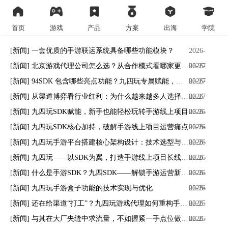
首页
游戏
产品
方案
出海
学院
[新闻] 一套优质的手游联运系统具备哪些功能模块？
2026-
[新闻] 北京游戏代理公司怎么选？从合作模式看哪家更靠谱
02-27
2026-
[新闻] 94SDK 包含哪些亮点功能？九四玩专属赋能，解锁手游运营新优势
02-27
2026-
[新闻] 从渠道博弈看行业红利：为什么越来越多人选择“九四玩游戏代理”？
02-27
2026-
[新闻] 九四玩SDK赋能，新手也能轻松玩转手游线上项目
02-26
2026-
[新闻] 九四玩SDK核心加持，破解手游线上项目运营痛点
02-26
2026-
[新闻] 九四玩手游平台搭建核心架构设计：技术选型与系统蓝图
02-26
2026-
[新闻] 九四玩——以SDK为翼，打造手游线上项目长线盈利生态
02-26
2026-
[新闻] 什么是手游SDK？九四SDK——解锁手游运营新密码
02-26
2026-
[新闻] 九四玩手游盒子功能的技术实现与优化
02-26
2026-
[新闻] 还在给渠道“打工”？九四玩游戏代理如何重构手游联运的利益链
02-25
2026-
[新闻] 与其在大厂夹缝中求流量，不如握紧一手点位做自己的“发行商”
02-25
2026-