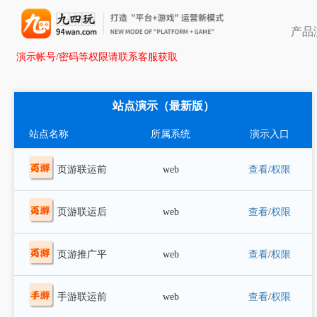
产品
演示帐号/密码等权限请联系客服获取
站点演示（最新版）
站点名称
所属系统
演示入口
页游联运前
web
查看
/
权限
台
页游联运后
web
查看
/
权限
台
页游推广平
web
查看
/
权限
台
手游联运前
web
查看
/
权限