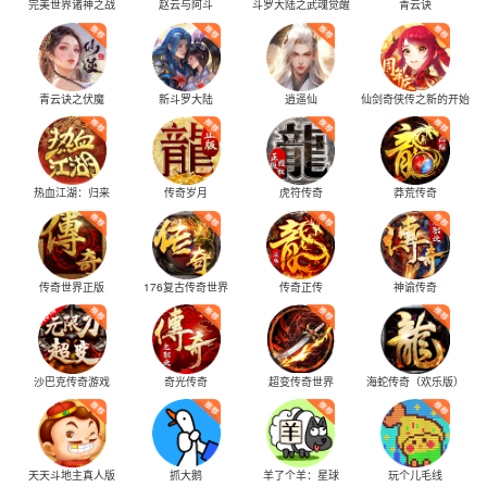
完美世界诸神之战
赵云与阿斗
斗罗大陆之武魂觉醒
青云诀
青云诀之伏魔
新斗罗大陆
逍遥仙
仙剑奇侠传之新的开始
热血江湖：归来
传奇岁月
虎符传奇
莽荒传奇
传奇世界正版
176复古传奇世界
传奇正传
神谕传奇
沙巴克传奇游戏
奇光传奇
超变传奇世界
海蛇传奇（欢乐版）
天天斗地主真人版
抓大鹅
羊了个羊：星球
玩个儿毛线