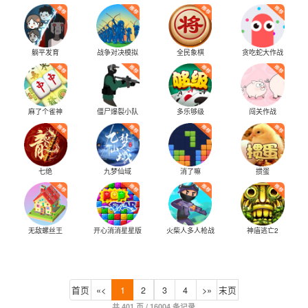
躺平发育
战争对决模拟
全民象棋
贪吃蛇大作战
麻了个雀神
僵尸爆裂小队
多乐够级
闯关作战
七绝
九梦仙域
消了嘛
掼蛋
无敌螺丝王
开心消消星星版
火柴人多人枪战
神庙逃亡2