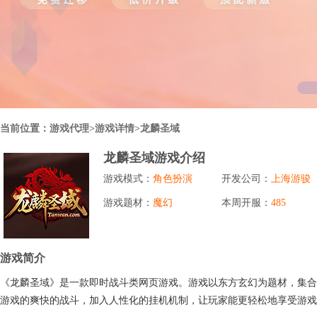
行业对比
推广员系统
帮您甄选最优质的产品和服务
五级分销，分成比例自定
94PAY
推广助手APP
移动办公，发展玩家更方便
招商加盟系统
当前位置：
游戏代理
>游戏详情>龙麟圣域
一键贴牌，快速发展加盟商
龙麟圣域游戏介绍
聚合盒子PC端
游戏模式：
角色扮演
开发公司：
上海游骏
全新UI上线，引流新利器
游戏题材：
魔幻
本周开服：
485
千款热门游戏
包含多款大厂S级游戏
游戏简介
《龙麟圣域》是一款即时战斗类网页游戏。游戏以东方玄幻为题材，集合
游戏的爽快的战斗，加入人性化的挂机机制，让玩家能更轻松地享受游戏