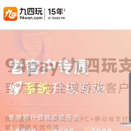
游戏联运系统
游戏陪玩系统
聚合版
游戏直播系统
游戏库
解决方案
手游联运系统
游戏陪玩系统
聚合版联运系统
游戏直播系统
手游列表
手游代
千款游戏任意运营
变现模式多样(订单、礼物、招商加盟)
豪华配置，功能强大
观看流畅，高清画质
上千款游戏，款款吸金
代理流程
页游联运系统
陪玩PC官网
PC官网
游戏开播助手
PC官网、CPS系统…等
自适应所有终端机型，引流更方便
H5游戏列表
全新 UI 界面，功能模块重新划分
原生开发，快速开播，数据互通
H5代理
热门游戏、大厂游戏、高分成
带你了解H
H5游戏联运系统
陪玩APP
游戏APP
快速启动，无须下载在线即玩
在线点单陪玩，语音聊天室...等
游戏社区化运营，新版强势来袭
页游列表
页游代
热门经典页游、高分成
代理流程
游戏联运系统（海外版）
陪玩后台管理系统
后台管理系统
支持多国语言，多种国际支付
一站式管理陪玩技师/订单/玩家数据...
游戏、玩家、资金一站管理
小程序游戏列表
94智投
千款热门游戏，精品热推