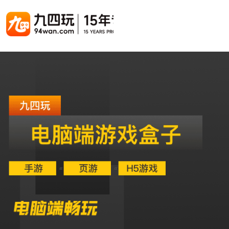
游戏联运系统
游戏陪玩系统
聚合版
游戏直播系统
游戏库
解决方案
手游联运系统
游戏陪玩系统
聚合版联运系统
游戏直播系统
手游列表
手游代
千款游戏任意运营
变现模式多样(订单、礼物、招商加盟)
豪华配置，功能强大
观看流畅，高清画质
上千款游戏，款款吸金
代理流程
页游联运系统
陪玩PC官网
PC官网
游戏开播助手
PC官网、CPS系统…等
自适应所有终端机型，引流更方便
H5游戏列表
全新 UI 界面，功能模块重新划分
原生开发，快速开播，数据互通
H5代理
热门游戏、大厂游戏、高分成
带你了解H
H5游戏联运系统
陪玩APP
游戏APP
快速启动，无须下载在线即玩
在线点单陪玩，语音聊天室...等
游戏社区化运营，新版强势来袭
页游列表
页游代
热门经典页游、高分成
代理流程
游戏联运系统（海外版）
陪玩后台管理系统
后台管理系统
支持多国语言，多种国际支付
一站式管理陪玩技师/订单/玩家数据...
游戏、玩家、资金一站管理
小程序游戏列表
94智投
千款热门游戏，精品热推