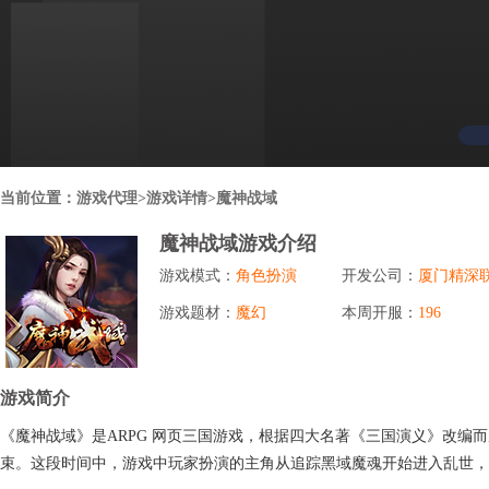
行业对比
推广员系统
帮您甄选最优质的产品和服务
五级分销，分成比例自定
94PAY
推广助手APP
移动办公，发展玩家更方便
招商加盟系统
当前位置：
游戏代理
>游戏详情>魔神战域
一键贴牌，快速发展加盟商
魔神战域游戏介绍
聚合盒子PC端
游戏模式：
角色扮演
开发公司：
厦门精深
全新UI上线，引流新利器
游戏题材：
魔幻
本周开服：
196
千款热门游戏
包含多款大厂S级游戏
游戏简介
《魔神战域》是ARPG 网页三国游戏，根据四大名著《三国演义》改
束。这段时间中，游戏中玩家扮演的主角从追踪黑域魔魂开始进入乱世，