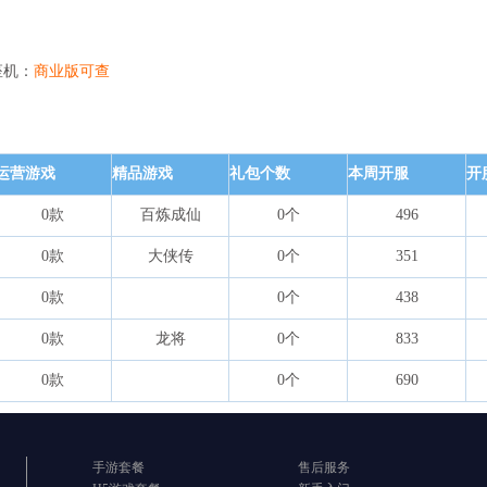
座机：
商业版可查
运营游戏
精品游戏
礼包个数
本周开服
开
0款
百炼成仙
0个
496
0款
大侠传
0个
351
0款
0个
438
0款
龙将
0个
833
0款
0个
690
手游套餐
售后服务