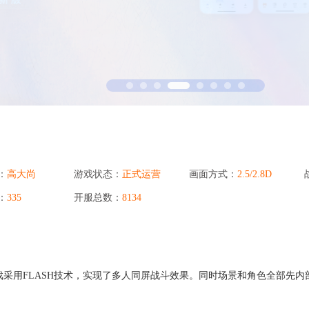
省钱卡
定
提高消费动机，
94PAY支付
致力于为全球游戏企业提供领先的支付服务
一元买号
方便
使账号流通，增
盟商
：
高大尚
游戏状态：
正式运营
画面方式：
2.5/2.8D
利器
：
335
开服总数：
8134
采用FLASH技术，实现了多人同屏战斗效果。同时场景和角色全部先