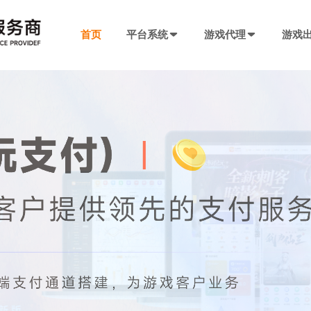
首页
平台系统
游戏代理
游戏
发行系统
游戏社交系统
联运SDK
产品插件
决方案
厂商入驻
游戏社区系统
游戏发行系统
游戏联运SDK 
聊天工具包
手游代理流程
厂商入驻
低成本快速搭建，一键分发
私域化运营，提升产品黏性
全新版本，功能自
网络推广，聊天
代理流程、条件、前期准备
联系电话：400-869-9305
SDK4.0发行版
游戏圈子系统
游戏联运SDK
短视频工具包
模块重新划分
数据互通
H5代理流程
兼容性强，低门槛融入下级SDK
打造社区氛围，维护玩家情感
登录注册、充值、
短视频营销必备
带你了解H5游戏的前世今生
渠道端后台
IM 即时通讯系统
海外联运SDK
广告转化追踪
强势来袭
自定义分成，多等级权限
私信、支持文字、图片、短视频等
多语言、海外充值
转化追踪的基础
页游代理流程
代理流程、条件、前期准备
发行端后台
游戏SDK定制
三方短信接口
管理
低成本管理，数据可视化
需求定制，打造
用于对接第三方
94智投
八年推广团队致力帮助中小游戏公司买量投流