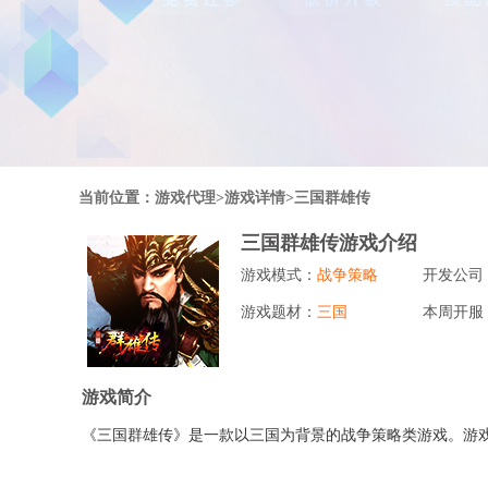
行业对比
推广员系统
帮您甄选最优质的产品和服务
五级分销，分成比例自
推广助手APP
移动办公，发展玩家更
招商加盟系统
当前位置：
游戏代理
>游戏详情>三国群雄传
一键贴牌，快速发展加
三国群雄传游戏介绍
聚合盒子PC端
游戏模式：
战争策略
开发公司
全新UI上线，引流新
游戏题材：
三国
本周开服
千款热门游戏
包含多款大厂S级游戏
游戏简介
《三国群雄传》是一款以三国为背景的战争策略类游戏。游戏