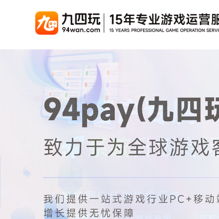
游戏联运系统
游戏陪玩系统
聚合版
游戏直播系统
游戏库
解
手游联运系统
游戏陪玩系统
聚合版联运系统
游戏直播系统
手游列表
千款游戏任意运营
变现模式多样(订单、礼物、招商加盟)
豪华配置，功能强大
观看流畅，高清画质
上千款游戏，款款吸金
页游联运系统
陪玩PC官网
PC官网
游戏开播助手
PC官网、CPS系统…等
自适应所有终端机型，引流更方便
H5游戏列表
全新 UI 界面，功能
原生开发，快速开播，
热门游戏、大厂游戏、高分成
H5游戏联运系统
陪玩APP
游戏APP
快速启动，无须下载在线即玩
在线点单陪玩，语音聊天室...等
游戏社区化运营，新版
页游列表
热门经典页游、高分成
游戏联运系统（海外版）
陪玩后台管理系统
后台管理系统
支持多国语言，多种国际支付
一站式管理陪玩技师/订单/玩家数据...
游戏、玩家、资金一站
小程序游戏列表
千款热门游戏，精品热推