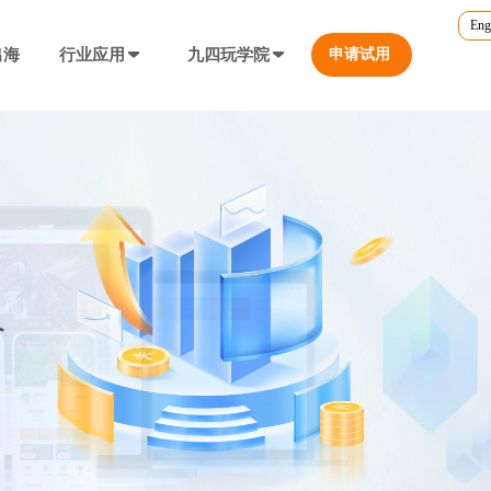
Eng
出海
行业应用
九四玩学院
申请试用
官方培训
行业对比
转游福利
5.0
游戏直播课程
行业对比
等价兑换游戏币，新游引流利器
定义、开放式...
营销必备工具
帮您甄选最优质的产品和服务
公众号折扣充值
使用公众号一键充值，快捷方便
防沉迷...等
工具，快速引流
大转盘（抽奖）
抽奖营销活动，增加玩家留存率
通道...等
上增加数据监控
自定义专题页
让您的游戏平台与众不同
不一样的游戏体验
短信接口