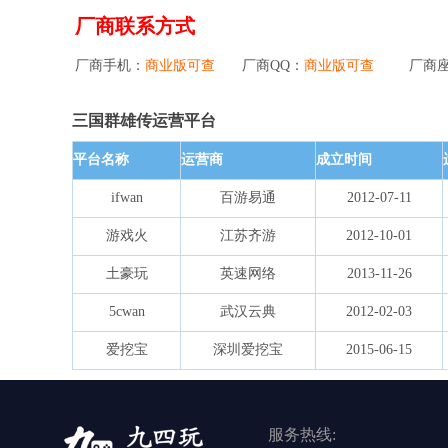
厂商联系方式
厂商手机：
商业版可查
厂商QQ：
商业版可查
厂商
三国群雄传运营平台
平台名称
运营商
成立时间
ifwan
百游易通
2012-07-11
游戏火
江苏齐游
2012-10-01
土豪玩
英速网络
2013-11-26
5cwan
武汉云典
2012-02-03
爱挖宝
深圳爱挖宝
2015-06-15
服务热线: