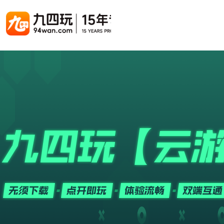
游戏联运系统
游戏陪玩系统
聚合版
游戏直播系统
游戏库
解决方案
手游联运系统
游戏陪玩系统
聚合版联运系统
游戏直播系统
手游列表
手游代
千款游戏任意运营
变现模式多样(订单、礼物、招商加盟)
豪华配置，功能强大
观看流畅，高清画质
上千款游戏，款款吸金
代理流程
页游联运系统
陪玩PC官网
PC官网
游戏开播助手
PC官网、CPS系统…等
自适应所有终端机型，引流更方便
H5游戏列表
全新 UI 界面，功能模块重新划分
原生开发，快速开播，数据互通
H5代理
热门游戏、大厂游戏、高分成
带你了解H
H5游戏联运系统
陪玩APP
游戏APP
快速启动，无须下载在线即玩
在线点单陪玩，语音聊天室...等
游戏社区化运营，新版强势来袭
页游列表
页游代
热门经典页游、高分成
代理流程
游戏联运系统（海外版）
陪玩后台管理系统
后台管理系统
支持多国语言，多种国际支付
一站式管理陪玩技师/订单/玩家数据...
游戏、玩家、资金一站管理
小程序游戏列表
94智投
千款热门游戏，精品热推