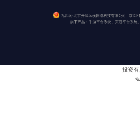
九四玩·北京开源纵横网络科技有限公司
京ICP备
旗下产品：手游平台系统、页游平台系统
投资有
站