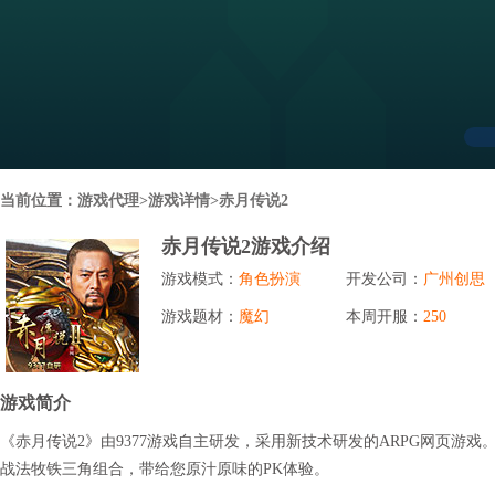
行业对比
推广员系统
帮您甄选最优质的产品和服务
五级分销，分成比例自定
94PAY
推广助手APP
移动办公，发展玩家更方便
招商加盟系统
当前位置：
游戏代理
>游戏详情>赤月传说2
一键贴牌，快速发展加盟商
赤月传说2游戏介绍
聚合盒子PC端
游戏模式：
角色扮演
开发公司：
广州创思
全新UI上线，引流新利器
游戏题材：
魔幻
本周开服：
250
千款热门游戏
包含多款大厂S级游戏
游戏简介
《赤月传说2》由9377游戏自主研发，采用新技术研发的ARPG网页游
战法牧铁三角组合，带给您原汁原味的PK体验。