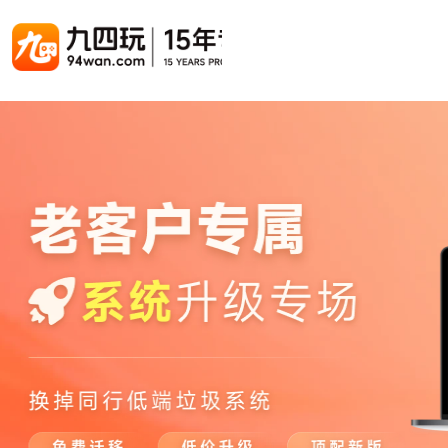
游戏联运系统
游戏陪玩系统
聚合版
游戏直播系统
游戏库
解决方案
手游联运系统
游戏陪玩系统
聚合版联运系统
游戏直播系统
手游列表
手游代
千款游戏任意运营
变现模式多样(订单、礼物、招商加盟)
豪华配置，功能强大
观看流畅，高清画质
上千款游戏，款款吸金
代理流程
页游联运系统
陪玩PC官网
PC官网
游戏开播助手
PC官网、CPS系统…等
自适应所有终端机型，引流更方便
H5游戏列表
全新 UI 界面，功能模块重新划分
原生开发，快速开播，数据互通
H5代理
热门游戏、大厂游戏、高分成
带你了解H
H5游戏联运系统
陪玩APP
游戏APP
快速启动，无须下载在线即玩
在线点单陪玩，语音聊天室...等
游戏社区化运营，新版强势来袭
页游列表
页游代
热门经典页游、高分成
代理流程
游戏联运系统（海外版）
陪玩后台管理系统
后台管理系统
支持多国语言，多种国际支付
一站式管理陪玩技师/订单/玩家数据...
游戏、玩家、资金一站管理
小程序游戏列表
94智投
千款热门游戏，精品热推