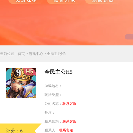
行业对比
推广员系统
帮您甄选最优质的产品和服务
五级分销，分成比例自定
94PAY
推广助手APP
移动办公，发展玩家更方便
招商加盟系统
当前位置：
首页
>
游戏中心
> 全民主公H5
一键贴牌，快速发展加盟商
聚合盒子PC端
全民主公H5
全新UI上线，引流新利器
游戏题材：
千款热门游戏
玩法类型：
包含多款大厂S级游戏
公司名称：
联系客服
备注：
联系邮箱：
联系客服
评分：6
联系人：
联系客服