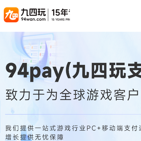
游戏联运系统
游戏陪玩系统
聚合版
游戏直播系统
游戏库
解决方案
手游联运系统
游戏陪玩系统
聚合版联运系统
游戏直播系统
手游列表
手游代
千款游戏任意运营
变现模式多样(订单、礼物、招商加盟)
豪华配置，功能强大
观看流畅，高清画质
上千款游戏，款款吸金
代理流程
页游联运系统
陪玩PC官网
PC官网
游戏开播助手
PC官网、CPS系统…等
自适应所有终端机型，引流更方便
H5游戏列表
全新 UI 界面，功能模块重新划分
原生开发，快速开播，数据互通
H5代理
热门游戏、大厂游戏、高分成
带你了解H
H5游戏联运系统
陪玩APP
游戏APP
快速启动，无须下载在线即玩
在线点单陪玩，语音聊天室...等
游戏社区化运营，新版强势来袭
页游列表
页游代
热门经典页游、高分成
代理流程
游戏联运系统（海外版）
陪玩后台管理系统
后台管理系统
支持多国语言，多种国际支付
一站式管理陪玩技师/订单/玩家数据...
游戏、玩家、资金一站管理
小程序游戏列表
94智投
千款热门游戏，精品热推