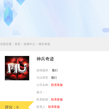
行业对比
推广员系统
帮您甄选最优质的产品和服务
五级分销，分成比例自定
94PAY
推广助手APP
移动办公，发展玩家更方便
招商加盟系统
当前位置：
首页
>
游戏中心
> 神兵奇迹
一键贴牌，快速发展加盟商
聚合盒子PC端
神兵奇迹
全新UI上线，引流新利器
游戏题材：
魔幻
千款热门游戏
玩法类型：
魔幻
包含多款大厂S级游戏
公司名称：
联系客服
备注：
联系邮箱：
联系客服
评分：6
联系人：
联系客服