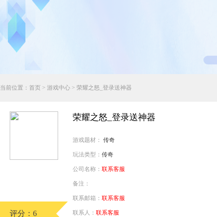
行业对比
推广员系统
帮您甄选最优质的产品和服务
五级分销，分成比例自定
94PAY
推广助手APP
移动办公，发展玩家更方便
招商加盟系统
当前位置：
首页
>
游戏中心
> 荣耀之怒_登录送神器
一键贴牌，快速发展加盟商
聚合盒子PC端
荣耀之怒_登录送神器
全新UI上线，引流新利器
游戏题材：
传奇
千款热门游戏
玩法类型：
传奇
包含多款大厂S级游戏
公司名称：
联系客服
备注：
联系邮箱：
联系客服
评分：6
联系人：
联系客服