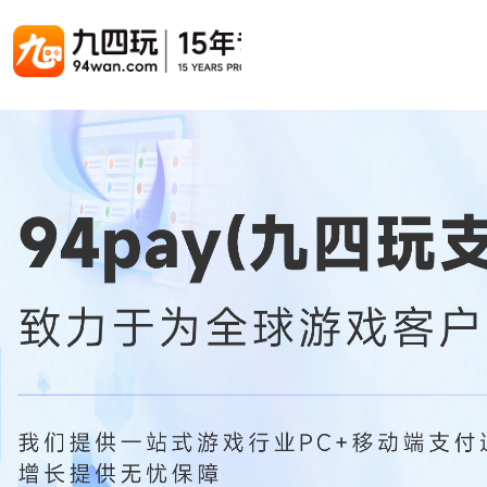
游戏联运系统
游戏陪玩系统
聚合版
游戏直播系统
游戏库
解决方案
手游联运系统
游戏陪玩系统
聚合版联运系统
游戏直播系统
手游列表
手游代
千款游戏任意运营
变现模式多样(订单、礼物、招商加盟)
豪华配置，功能强大
观看流畅，高清画质
上千款游戏，款款吸金
代理流程
页游联运系统
陪玩PC官网
PC官网
游戏开播助手
PC官网、CPS系统…等
自适应所有终端机型，引流更方便
H5游戏列表
全新 UI 界面，功能模块重新划分
原生开发，快速开播，数据互通
H5代理
热门游戏、大厂游戏、高分成
带你了解H
H5游戏联运系统
陪玩APP
游戏APP
快速启动，无须下载在线即玩
在线点单陪玩，语音聊天室...等
游戏社区化运营，新版强势来袭
页游列表
页游代
热门经典页游、高分成
代理流程
游戏联运系统（海外版）
陪玩后台管理系统
后台管理系统
支持多国语言，多种国际支付
一站式管理陪玩技师/订单/玩家数据...
游戏、玩家、资金一站管理
小程序游戏列表
94智投
千款热门游戏，精品热推