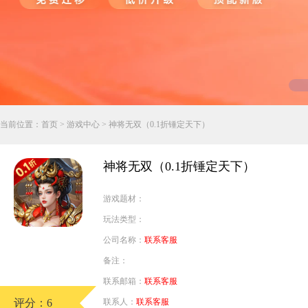
行业对比
推广员系统
帮您甄选最优质的产品和服务
五级分销，分成比例自定
94PAY
推广助手APP
移动办公，发展玩家更方便
招商加盟系统
当前位置：
首页
>
游戏中心
> 神将无双（0.1折锤定天下）
一键贴牌，快速发展加盟商
聚合盒子PC端
神将无双（0.1折锤定天下）
全新UI上线，引流新利器
游戏题材：
千款热门游戏
玩法类型：
包含多款大厂S级游戏
公司名称：
联系客服
备注：
联系邮箱：
联系客服
评分：6
联系人：
联系客服