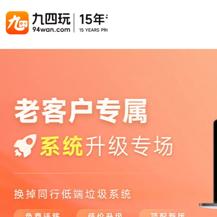
游戏联运系统
游戏陪玩系统
聚合版
游戏直播系统
游戏库
解决方案
手游联运系统
游戏陪玩系统
聚合版联运系统
游戏直播系统
手游列表
手游代
千款游戏任意运营
变现模式多样(订单、礼物、招商加盟)
豪华配置，功能强大
观看流畅，高清画质
上千款游戏，款款吸金
代理流程
页游联运系统
陪玩PC官网
PC官网
游戏开播助手
PC官网、CPS系统…等
自适应所有终端机型，引流更方便
H5游戏列表
全新 UI 界面，功能模块重新划分
原生开发，快速开播，数据互通
H5代理
热门游戏、大厂游戏、高分成
带你了解H
H5游戏联运系统
陪玩APP
游戏APP
快速启动，无须下载在线即玩
在线点单陪玩，语音聊天室...等
游戏社区化运营，新版强势来袭
页游列表
页游代
热门经典页游、高分成
代理流程
游戏联运系统（海外版）
陪玩后台管理系统
后台管理系统
支持多国语言，多种国际支付
一站式管理陪玩技师/订单/玩家数据...
游戏、玩家、资金一站管理
小程序游戏列表
94智投
千款热门游戏，精品热推