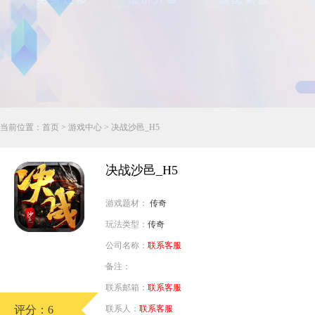
行业对比
推广员系统
帮您甄选最优质的产品和服务
五级分销，分成比例自定
94PAY
推广助手APP
移动办公，发展玩家更方便
招商加盟系统
当前位置：
首页
>
游戏中心
> 决战沙邑_H5
一键贴牌，快速发展加盟商
聚合盒子PC端
决战沙邑_H5
全新UI上线，引流新利器
游戏题材：
传奇
千款热门游戏
玩法类型：
传奇
包含多款大厂S级游戏
公司名称：
联系客服
备注：
联系邮箱：
联系客服
评分：6
联系人：
联系客服