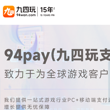
游戏联运系统
游戏陪玩系统
聚合版
游戏直播系统
游戏库
解决方案
手游联运系统
游戏陪玩系统
聚合版联运系统
游戏直播系统
手游列表
手游代
千款游戏任意运营
变现模式多样(订单、礼物、招商加盟)
豪华配置，功能强大
观看流畅，高清画质
上千款游戏，款款吸金
代理流程
页游联运系统
陪玩PC官网
PC官网
游戏开播助手
PC官网、CPS系统…等
自适应所有终端机型，引流更方便
H5游戏列表
全新 UI 界面，功能模块重新划分
原生开发，快速开播，数据互通
H5代理
热门游戏、大厂游戏、高分成
带你了解H
H5游戏联运系统
陪玩APP
游戏APP
快速启动，无须下载在线即玩
在线点单陪玩，语音聊天室...等
游戏社区化运营，新版强势来袭
页游列表
页游代
热门经典页游、高分成
代理流程
游戏联运系统（海外版）
陪玩后台管理系统
后台管理系统
支持多国语言，多种国际支付
一站式管理陪玩技师/订单/玩家数据...
游戏、玩家、资金一站管理
小程序游戏列表
94智投
千款热门游戏，精品热推