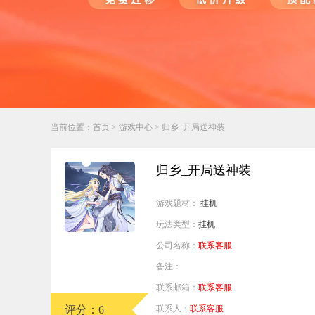
行业对比
推广员系统
帮您甄选最优质的产品和服务
五级分销，分成比例自
推广助手APP
移动办公，发展玩家更
招商加盟系统
当前位置：
首页
>
游戏中心
> 归乡_开局送神装
一键贴牌，快速发展加
聚合盒子PC端
归乡_开局送神装
全新UI上线，引流新
游戏题材：
挂机
千款热门游戏
玩法类型：
挂机
包含多款大厂S级游戏
公司名称：
联系客服
备注：
联系邮箱：
联系客服
评分：6
联系人：
联系客服