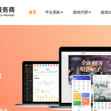
首页
平台系统
游戏代理
游戏
发行系统
游戏社交系统
联运SDK
产品插件
决方案
厂商入驻
游戏社区系统
游戏发行系统
游戏联运SDK 
聊天工具包
手游代理流程
厂商入驻
低成本快速搭建，一键分发
私域化运营，提升产品黏性
全新版本，功能自
网络推广，聊天
代理流程、条件、前期准备
联系电话：400-869-9305
SDK4.0发行版
游戏圈子系统
游戏联运SDK
短视频工具包
模块重新划分
数据互通
H5代理流程
兼容性强，低门槛融入下级SDK
打造社区氛围，维护玩家情感
登录注册、充值、
短视频营销必备
带你了解H5游戏的前世今生
渠道端后台
IM 即时通讯系统
海外联运SDK
广告转化追踪
强势来袭
自定义分成，多等级权限
私信、支持文字、图片、短视频等
多语言、海外充值
转化追踪的基础
页游代理流程
代理流程、条件、前期准备
发行端后台
游戏SDK定制
三方短信接口
管理
低成本管理，数据可视化
需求定制，打造
用于对接第三方
94智投
八年推广团队致力帮助中小游戏公司买量投流