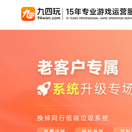
游戏联运系统
游戏陪玩系统
聚合版
游戏直播系统
游戏库
解
手游联运系统
游戏陪玩系统
聚合版联运系统
游戏直播系统
手游列表
千款游戏任意运营
变现模式多样(订单、礼物、招商加盟)
豪华配置，功能强大
观看流畅，高清画质
上千款游戏，款款吸金
页游联运系统
陪玩PC官网
PC官网
游戏开播助手
PC官网、CPS系统…等
自适应所有终端机型，引流更方便
H5游戏列表
全新 UI 界面，功能
原生开发，快速开播，
热门游戏、大厂游戏、高分成
H5游戏联运系统
陪玩APP
游戏APP
快速启动，无须下载在线即玩
在线点单陪玩，语音聊天室...等
游戏社区化运营，新版
页游列表
热门经典页游、高分成
游戏联运系统（海外版）
陪玩后台管理系统
后台管理系统
支持多国语言，多种国际支付
一站式管理陪玩技师/订单/玩家数据...
游戏、玩家、资金一站
小程序游戏列表
千款热门游戏，精品热推