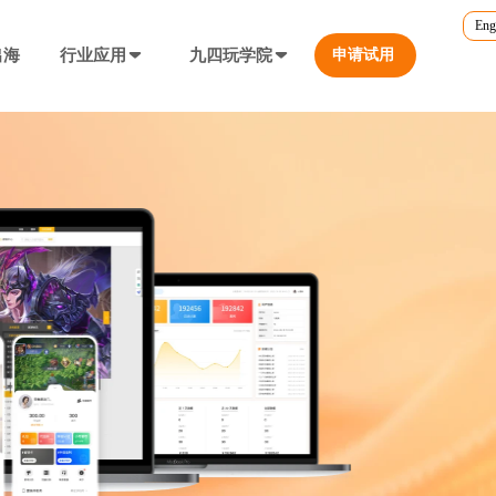
Eng
出海
行业应用
九四玩学院
申请试用
官方培训
行业对比
转游福利
5.0
游戏直播课程
行业对比
等价兑换游戏币，新游引流利器
定义、开放式...
营销必备工具
帮您甄选最优质的产品和服务
公众号折扣充值
使用公众号一键充值，快捷方便
防沉迷...等
工具，快速引流
大转盘（抽奖）
抽奖营销活动，增加玩家留存率
通道...等
上增加数据监控
自定义专题页
让您的游戏平台与众不同
不一样的游戏体验
短信接口