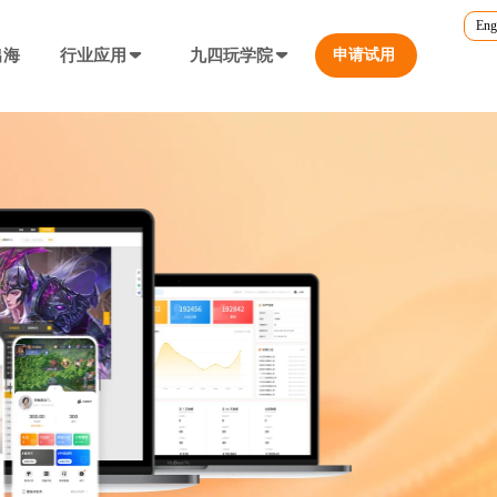
Eng
出海
行业应用
九四玩学院
申请试用
官方培训
行业对比
转游福利
5.0
游戏直播课程
行业对比
等价兑换游戏币，新游引流利器
定义、开放式...
营销必备工具
帮您甄选最优质的产品和服务
公众号折扣充值
使用公众号一键充值，快捷方便
防沉迷...等
工具，快速引流
大转盘（抽奖）
抽奖营销活动，增加玩家留存率
通道...等
上增加数据监控
自定义专题页
让您的游戏平台与众不同
不一样的游戏体验
短信接口