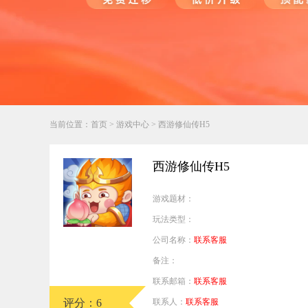
行业对比
推广员系统
帮您甄选最优质的产品和服务
五级分销，分成比例自
推广助手APP
移动办公，发展玩家更
招商加盟系统
当前位置：
首页
>
游戏中心
> 西游修仙传H5
一键贴牌，快速发展加
聚合盒子PC端
西游修仙传H5
全新UI上线，引流新
游戏题材：
千款热门游戏
玩法类型：
包含多款大厂S级游戏
公司名称：
联系客服
备注：
联系邮箱：
联系客服
评分：6
联系人：
联系客服