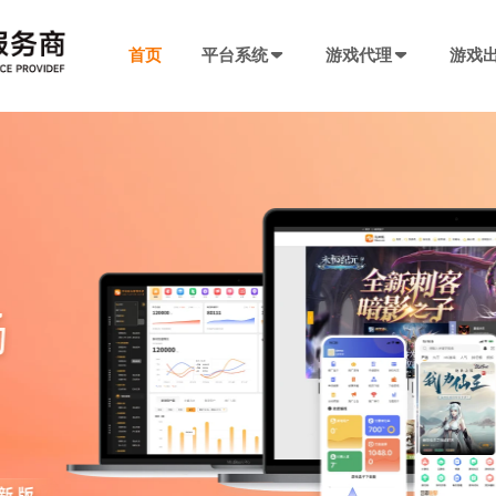
首页
平台系统
游戏代理
游戏
发行系统
游戏社交系统
联运SDK
产品插件
决方案
厂商入驻
游戏社区系统
游戏发行系统
游戏联运SDK 
聊天工具包
手游代理流程
厂商入驻
低成本快速搭建，一键分发
私域化运营，提升产品黏性
全新版本，功能自
网络推广，聊天
代理流程、条件、前期准备
联系电话：400-869-9305
SDK4.0发行版
游戏圈子系统
游戏联运SDK
短视频工具包
模块重新划分
数据互通
H5代理流程
兼容性强，低门槛融入下级SDK
打造社区氛围，维护玩家情感
登录注册、充值、
短视频营销必备
带你了解H5游戏的前世今生
渠道端后台
IM 即时通讯系统
海外联运SDK
广告转化追踪
强势来袭
自定义分成，多等级权限
私信、支持文字、图片、短视频等
多语言、海外充值
转化追踪的基础
页游代理流程
代理流程、条件、前期准备
发行端后台
游戏SDK定制
三方短信接口
管理
低成本管理，数据可视化
需求定制，打造
用于对接第三方
94智投
八年推广团队致力帮助中小游戏公司买量投流