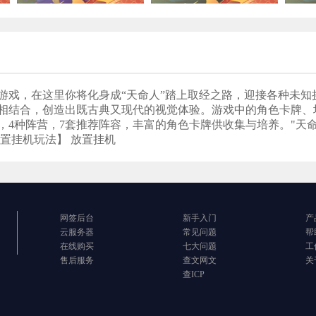
戏，在这里你将化身成“天命人”踏上取经之路，迎接各种未知挑
相结合，创造出既古典又现代的视觉体验。游戏中的角色卡牌、
业，4种阵营，7套推荐阵容，丰富的角色卡牌供收集与培养。"天
置挂机玩法】 放置挂机
网签后台
新手入门
产
云服务器
常见问题
帮
在线购买
七大问题
工
售后服务
查文网文
关
查ICP