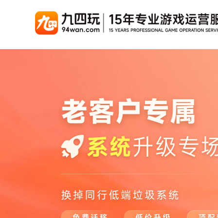
游戏联运系统
游戏陪玩系统
聚合版
游戏直播系统
游戏库
解
手游联运系统
游戏陪玩系统
聚合版联运系统
游戏直播系统
手游列表
千款游戏任意运营
变现模式多样(订单、礼物、招商加盟)
豪华配置，功能强大
观看流畅，高清画质
上千款游戏，款款吸金
页游联运系统
陪玩PC官网
PC官网
游戏开播助手
PC官网、CPS系统…等
自适应所有终端机型，引流更方便
H5游戏列表
全新 UI 界面，功能
原生开发，快速开播，
热门游戏、大厂游戏、高分成
H5游戏联运系统
陪玩APP
游戏APP
快速启动，无须下载在线即玩
在线点单陪玩，语音聊天室...等
游戏社区化运营，新版
页游列表
热门经典页游、高分成
游戏联运系统（海外版）
陪玩后台管理系统
后台管理系统
支持多国语言，多种国际支付
一站式管理陪玩技师/订单/玩家数据...
游戏、玩家、资金一站
小程序游戏列表
千款热门游戏，精品热推