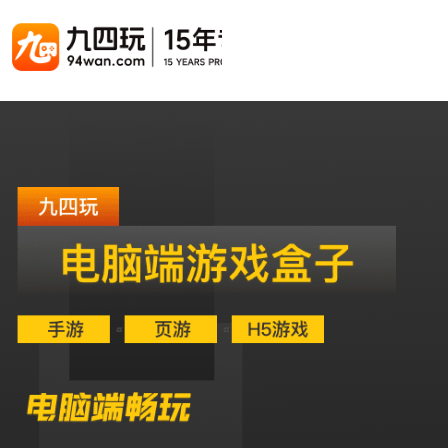
游戏联运系统
游戏陪玩系统
聚合版
游戏直播系统
游戏库
解决方案
手游联运系统
游戏陪玩系统
聚合版联运系统
游戏直播系统
手游列表
手游代
千款游戏任意运营
变现模式多样(订单、礼物、招商加盟)
豪华配置，功能强大
观看流畅，高清画质
上千款游戏，款款吸金
代理流程
页游联运系统
陪玩PC官网
PC官网
游戏开播助手
PC官网、CPS系统…等
自适应所有终端机型，引流更方便
H5游戏列表
全新 UI 界面，功能模块重新划分
原生开发，快速开播，数据互通
H5代理
热门游戏、大厂游戏、高分成
带你了解H
H5游戏联运系统
陪玩APP
游戏APP
快速启动，无须下载在线即玩
在线点单陪玩，语音聊天室...等
游戏社区化运营，新版强势来袭
页游列表
页游代
热门经典页游、高分成
代理流程
游戏联运系统（海外版）
陪玩后台管理系统
后台管理系统
支持多国语言，多种国际支付
一站式管理陪玩技师/订单/玩家数据...
游戏、玩家、资金一站管理
小程序游戏列表
94智投
千款热门游戏，精品热推