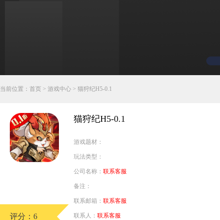
行业对比
推广员系统
帮您甄选最优质的产品和服务
五级分销，分成比例自定
94PAY
推广助手APP
移动办公，发展玩家更方便
招商加盟系统
当前位置：
首页
>
游戏中心
> 猫狩纪H5-0.1
一键贴牌，快速发展加盟商
聚合盒子PC端
猫狩纪H5-0.1
全新UI上线，引流新利器
游戏题材：
千款热门游戏
玩法类型：
包含多款大厂S级游戏
公司名称：
联系客服
备注：
联系邮箱：
联系客服
评分：6
联系人：
联系客服