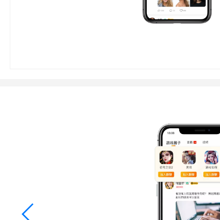
行业对比
推广员系统
帮您甄选最优质的产品和服务
五级分销，分成比例自定
94PAY
推广助手APP
移动办公，发展玩家更方便
招商加盟系统
一键贴牌，快速发展加盟商
聚合盒子PC端
全新UI上线，引流新利器
千款热门游戏
包含多款大厂S级游戏