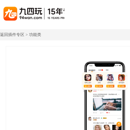
返回插件专区 > 功能类
游戏联运系统
游戏陪玩系统
聚合版
游戏直播系统
游戏库
解决方案
手游联运系统
游戏陪玩系统
聚合版联运系统
游戏直播系统
手游列表
手游代
千款游戏任意运营
变现模式多样(订单、礼物、招商加盟)
豪华配置，功能强大
观看流畅，高清画质
上千款游戏，款款吸金
代理流程
页游联运系统
陪玩PC官网
PC官网
游戏开播助手
PC官网、CPS系统…等
自适应所有终端机型，引流更方便
H5游戏列表
全新 UI 界面，功能模块重新划分
原生开发，快速开播，数据互通
H5代理
热门游戏、大厂游戏、高分成
带你了解H
H5游戏联运系统
陪玩APP
游戏APP
快速启动，无须下载在线即玩
在线点单陪玩，语音聊天室...等
游戏社区化运营，新版强势来袭
页游列表
页游代
热门经典页游、高分成
代理流程
游戏联运系统（海外版）
陪玩后台管理系统
后台管理系统
支持多国语言，多种国际支付
一站式管理陪玩技师/订单/玩家数据...
游戏、玩家、资金一站管理
小程序游戏列表
94智投
千款热门游戏，精品热推