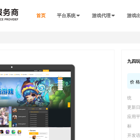
首页
平台系统
游戏代理
游戏
发行系统
游戏社交系统
联运SDK
产品插件
决方案
厂商入驻
游戏社区系统
游戏发行系统
游戏联运SDK 
聊天工具包
手游代理流程
厂商入驻
低成本快速搭建，一键分发
私域化运营，提升产品黏性
全新版本，功能自
网络推广，聊天
九四
代理流程、条件、前期准备
联系电话：400-869-9305
SDK4.0发行版
游戏圈子系统
游戏联运SDK
短视频工具包
价 
模块重新划分
数据互通
H5代理流程
兼容性强，低门槛融入下级SDK
打造社区氛围，维护玩家情感
登录注册、充值、
短视频营销必备
带你了解H5游戏的前世今生
统 
渠道端后台
IM 即时通讯系统
海外联运SDK
广告转化追踪
强势来袭
自定义分成，多等级权限
私信、支持文字、图片、短视频等
多语言、海外充值
转化追踪的基础
更新日期
页游代理流程
代理流程、条件、前期准备
应用平
发行端后台
游戏SDK定制
三方短信接口
标 
管理
低成本管理，数据可视化
需求定制，打造
用于对接第三方
94智投
开发语言
八年推广团队致力帮助中小游戏公司买量投流