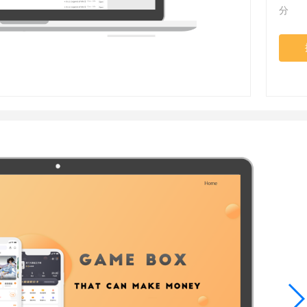
省钱卡
分 
定
提高消费动机，
94PAY支付
致力于为全球游戏企业提供领先的支付服务
一元买号
方便
使账号流通，增
盟商
利器