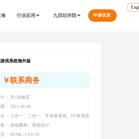
Engl
出海
行业应用
九四玩学院
申请试用
官方培训
行业对比
转游福利
5.0
游戏直播课程
行业对比
等价兑换游戏币，新游引流利器
定义、开放式...
营销必备工具
玩游戏系统海外版
帮您甄选最优质的产品和服务
公众号折扣充值
￥联系商务
格
使用公众号一键充值，快捷方便
防沉迷...等
工具，快速引流
计： 共1次购买
大转盘（抽奖）
抽奖营销活动，增加玩家留存率
通道...等
上增加数据监控
： 2021-06-08
台： 三合一、二合一、手游单系统、H5单系统
自定义专题页
签： 前端重构、界面设计
让您的游戏平台与众不同
不一样的游戏体验
短信接口
： HTML+CSS+JS