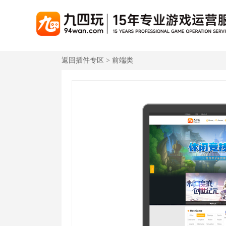
返回插件专区 > 前端类
游戏联运系统
游戏陪玩系统
聚合版
游戏直播系统
游戏库
解
手游联运系统
游戏陪玩系统
聚合版联运系统
游戏直播系统
手游列表
千款游戏任意运营
变现模式多样(订单、礼物、招商加盟)
豪华配置，功能强大
观看流畅，高清画质
上千款游戏，款款吸金
页游联运系统
陪玩PC官网
PC官网
游戏开播助手
PC官网、CPS系统…等
自适应所有终端机型，引流更方便
H5游戏列表
全新 UI 界面，功能
原生开发，快速开播，
热门游戏、大厂游戏、高分成
H5游戏联运系统
陪玩APP
游戏APP
快速启动，无须下载在线即玩
在线点单陪玩，语音聊天室...等
游戏社区化运营，新版
页游列表
热门经典页游、高分成
游戏联运系统（海外版）
陪玩后台管理系统
后台管理系统
支持多国语言，多种国际支付
一站式管理陪玩技师/订单/玩家数据...
游戏、玩家、资金一站
小程序游戏列表
千款热门游戏，精品热推