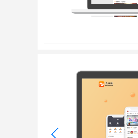
行业对比
推广员系统
帮您甄选最优质的产品和服务
五级分销，分成比例自
推广助手APP
移动办公，发展玩家更
招商加盟系统
一键贴牌，快速发展加
聚合盒子PC端
全新UI上线，引流新
千款热门游戏
包含多款大厂S级游戏