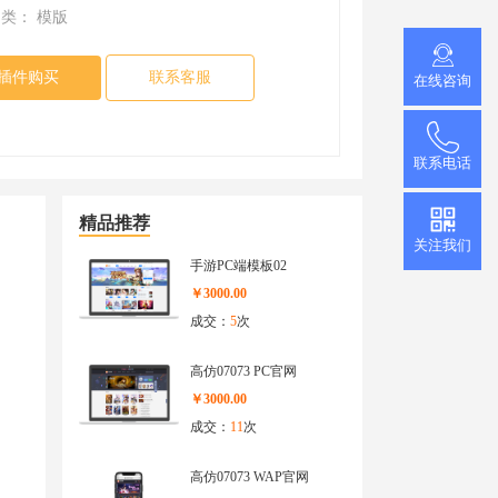
推广小程序
类： 模版
官网小程序，推广更方便
促进用户付费
插件购买
联系客服
在线咨询
查看更多
加游戏活跃度
联系电话
精品推荐
关注我们
手游PC端模板02
￥3000.00
成交：
5
次
高仿07073 PC官网
￥3000.00
成交：
11
次
高仿07073 WAP官网