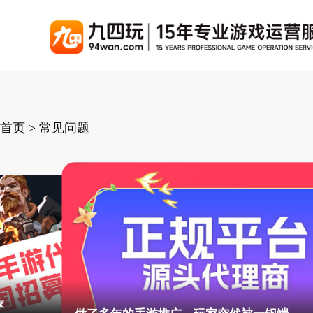
游戏联运系统
游戏陪玩系统
聚合版
游戏直播系统
游戏库
解
手游联运系统
游戏陪玩系统
聚合版联运系统
游戏直播系统
首页 > 常见问题
手游列表
千款游戏任意运营
变现模式多样(订单、礼物、招商加盟)
豪华配置，功能强大
观看流畅，高清画质
上千款游戏，款款吸金
页游联运系统
陪玩PC官网
PC官网
游戏开播助手
PC官网、CPS系统…等
自适应所有终端机型，引流更方便
H5游戏列表
全新 UI 界面，功能
原生开发，快速开播，
热门游戏、大厂游戏、高分成
H5游戏联运系统
陪玩APP
游戏APP
快速启动，无须下载在线即玩
在线点单陪玩，语音聊天室...等
游戏社区化运营，新版
页游列表
你的游戏推广工作室不赚钱是有原因的
热门经典页游、高分成
游戏联运系统（海外版）
陪玩后台管理系统
后台管理系统
支持多国语言，多种国际支付
一站式管理陪玩技师/订单/玩家数据...
游戏、玩家、资金一站
小程序游戏列表
家
你的游戏推广工
千款热门游戏，精品热推