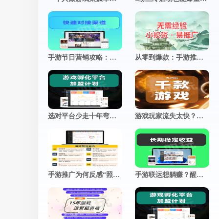
推广小程序
官网小程序，推广更方便
促进用户付费
查看更多
加游戏活跃度
手游节日营销攻略：借势热点策划专属活动，引爆转化率飙升
从零到爆款：手游推广全攻略，揭秘打造现象级游戏的制胜法则
选对平台少走十年弯路：一套靠谱的手游联运系统，到底长什么样？
游戏玩家流失太快？这5个运营妙招，让留存率飙升！
手游推广为何反感“照骗”？真实体验，才是留存的终极密码
手游联运想躺赚？醒醒！这几个运营细节，才是决定你收入的分水岭