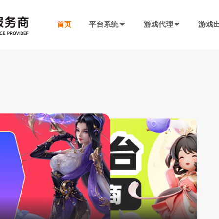
首页
平台系统
游戏代理
游戏
发行系统
游戏社交系统
联运SDK
产品插件
决方案
厂商入驻
游戏社区系统
游戏发行系统
游戏联运SDK 
聊天工具包
手游代理流程
厂商入驻
低成本快速搭建，一键分发
私域化运营，提升产品黏性
全新版本，功能自
网络推广，聊天
代理流程、条件、前期准备
联系电话：400-869-9305
SDK4.0发行版
游戏圈子系统
游戏联运SDK
短视频工具包
模块重新划分
数据互通
H5代理流程
兼容性强，低门槛融入下级SDK
打造社区氛围，维护玩家情感
登录注册、充值、
短视频营销必备
带你了解H5游戏的前世今生
渠道端后台
IM 即时通讯系统
海外联运SDK
广告转化追踪
强势来袭
自定义分成，多等级权限
私信、支持文字、图片、短视频等
多语言、海外充值
转化追踪的基础
页游代理流程
代理流程、条件、前期准备
发行端后台
游戏SDK定制
三方短信接口
做了多年的手游推广，玩家
管理
低成本管理，数据可视化
需求定制，打造
用于对接第三方
九四玩全链路发行能力，让游戏更快抵达玩家
94智投
作室不赚钱是有原因的
八年推广团队致力帮助中小游戏公司买量投流