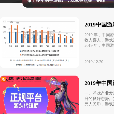
做了多年的手游推广，玩家突然被一锅端
行业对比
推广员系统
帮您甄选最优质的产品和服务
五级分销，分成比例自
推广助手APP
2019中
移动办公，发展玩家更
2019 年，
收入喜人，游戏
招商加盟系统
2019 年，中国
一键贴牌，快速发展加
聚合盒子PC端
2019-12-20
全新UI上线，引流新
千款热门游戏
2019年中
包含多款大厂S级游戏
一、游戏产业发
升的良好态势。实际
元人民币，游戏