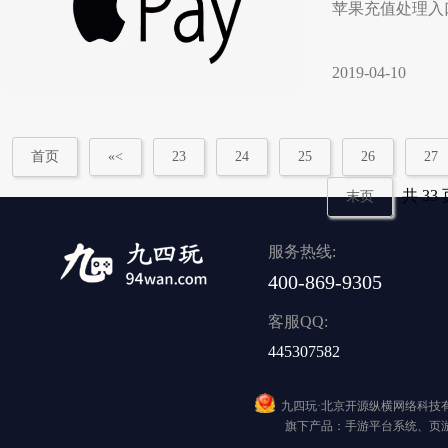
苹果充值处理入
2019-04-10
首页
«<
23
24
25
26
27
共 33 
末页
服务热线:
400-869-9305
客服QQ:
445307582
九四玩·北京开源纵横网络科技
旗下产品：手游平台系统、页