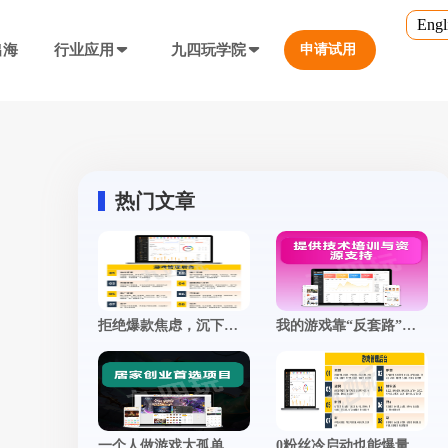
Engl
出海
行业应用
九四玩学院
申请试用
官方培训
行业对比
转游福利
5.0
游戏直播课程
行业对比
等价兑换游戏币，新游引流利器
定义、开放式...
营销必备工具
热门文章
帮您甄选最优质的产品和服务
公众号折扣充值
使用公众号一键充值，快捷方便
防沉迷...等
工具，快速引流
大转盘（抽奖）
拒绝爆款焦虑，沉下心打磨产品，才是长期主义的赢家
我的游戏靠“反套路”出圈，玩家自来水疯狂安利！
抽奖营销活动，增加玩家留存率
通道...等
上增加数据监控
自定义专题页
突然被一锅端
让您的游戏平台与众不同
不一样的游戏体验
短信接口
一个人做游戏太孤单？现在开发者都在用这3种方式找“搭子” | 附真实经验分享
0粉丝冷启动也能爆量？手游推广撬动自然流量的底层逻辑