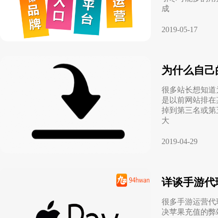
成
2019-05-17
为什么自己
很多站长想知道
是以前网站排在
掉到第三名或第
大
2019-04-29
详谈手游代
很多手游运营代
决苹果充值的弊