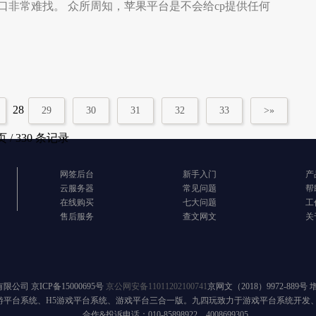
口非常难找。 众所周知，苹果平台是不会给cp提供任何
28
29
30
31
32
33
>»
页 / 330 条记录
网签后台
新手入门
产
云服务器
常见问题
帮
在线购买
七大问题
工
售后服务
查文网文
关
有限公司
京ICP备15000695号
京公网安备11011202100741
京网文（2018）9972-889号
游平台系统、H5游戏平台系统、游戏平台三合一版。九四玩致力于游戏平台系统开发
合作&投诉电话：010-85898922、4008699305