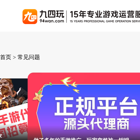
游戏联运系统
游戏陪玩系统
聚合版
游戏直播系统
游戏库
解
手游联运系统
游戏陪玩系统
聚合版联运系统
游戏直播系统
首页 > 常见问题
手游列表
千款游戏任意运营
变现模式多样(订单、礼物、招商加盟)
豪华配置，功能强大
观看流畅，高清画质
上千款游戏，款款吸金
页游联运系统
陪玩PC官网
PC官网
游戏开播助手
PC官网、CPS系统…等
自适应所有终端机型，引流更方便
H5游戏列表
全新 UI 界面，功能
原生开发，快速开播，
热门游戏、大厂游戏、高分成
H5游戏联运系统
陪玩APP
游戏APP
快速启动，无须下载在线即玩
在线点单陪玩，语音聊天室...等
游戏社区化运营，新版
页游列表
你的游戏推广工作室不赚钱是有原因的
热门经典页游、高分成
游戏联运系统（海外版）
陪玩后台管理系统
后台管理系统
支持多国语言，多种国际支付
一站式管理陪玩技师/订单/玩家数据...
游戏、玩家、资金一站
小程序游戏列表
家
你的游戏推广工
千款热门游戏，精品热推