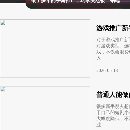
做了多年的手游推广，玩家突然被一锅端
行业对比
推广员系统
帮您甄选最优质的产品和服务
五级分销，分成比例自
推广助手APP
游戏推广新
移动办公，发展玩家更
对于游戏推广新
对游戏类型。选
招商加盟系统
戏，不仅会浪费
一键贴牌，快速发展加
入
聚合盒子PC端
2026-05-13
全新UI上线，引流新
千款热门游戏
普通人能做
包含多款大厂S级游戏
很多新手朋友想
于自己的短剧小
大幅度降低，不
业