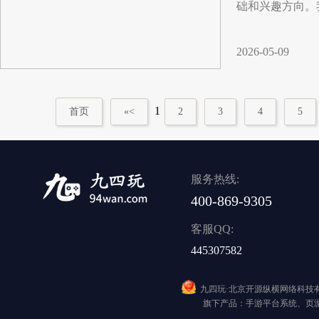
础和兴趣方向。
2026-05-09
1
首页
«<
2
3
4
5
服务热线:
400-869-9305
客服QQ:
445307582
九四玩·北京开源纵横网络科技
旗下产品：手游平台系统、页