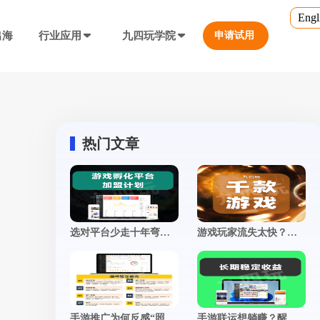
Engl
出海
行业应用
九四玩学院
申请试用
官方培训
行业对比
转游福利
5.0
游戏直播课程
行业对比
等价兑换游戏币，新游引流利器
定义、开放式...
营销必备工具
热门文章
帮您甄选最优质的产品和服务
公众号折扣充值
使用公众号一键充值，快捷方便
防沉迷...等
工具，快速引流
大转盘（抽奖）
选对平台少走十年弯路：一套靠谱的手游联运系统，到底长什么样？
游戏玩家流失太快？这5个运营妙招，让留存率飙升！
抽奖营销活动，增加玩家留存率
通道...等
上增加数据监控
自定义专题页
突然被一锅端
让您的游戏平台与众不同
不一样的游戏体验
短信接口
手游推广为何反感“照骗”？真实体验，才是留存的终极密码
手游联运想躺赚？醒醒！这几个运营细节，才是决定你收入的分水岭