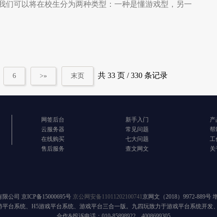
我们可以将在校生分为两种类型：一种是懂游戏型，另一
共 33 页 / 330 条记录
6
>»
末页
网签后台
新手入门
产
云服务器
常见问题
帮
在线购买
七大问题
工
售后服务
查文网文
关
有限公司
京ICP备15000695号
京公网安备11011202100741
京网文（2018）9972-889号
游平台系统、H5游戏平台系统、游戏平台三合一版。九四玩致力于游戏平台系统开发
合作&投诉电话：010-85898922、4008699305