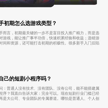
省钱卡
定
提高消费动机，
94PAY支付
致力于为全球游戏企业提供领先的支付服务
一元买号
手初期怎么选游戏类型？
方便
使账号流通，增
手而言，初期最关键的一步不是盲目投入推广精力，而是选
对游戏，能让推广事半功倍，快速积累经验和收益；选错游
时间和资源，还可能打击初期的积极性。很多新手入门后陷
盟商
利器
自己的短剧小程序吗？
问：普通人没有技术、没有团队、没有公司，能不能搭建属
程序？我直白告诉大家：完全可以。现在短剧行业门槛已经
再是大公司、专业团队的专属赛道。哪怕是普通人、个人创