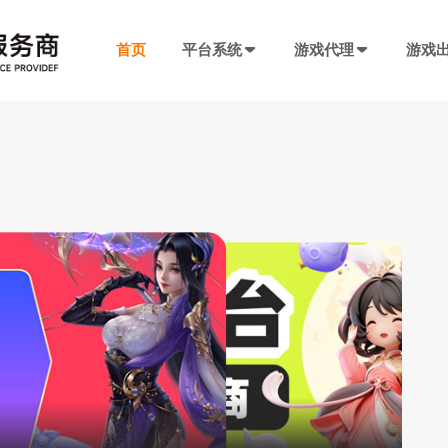
首页
平台系统
游戏代理
游戏
发行系统
游戏社交系统
联运SDK
产品插件
决方案
厂商入驻
游戏社区系统
游戏发行系统
游戏联运SDK 
聊天工具包
手游代理流程
厂商入驻
低成本快速搭建，一键分发
私域化运营，提升产品黏性
全新版本，功能自
网络推广，聊天
代理流程、条件、前期准备
联系电话：400-869-9305
SDK4.0发行版
游戏圈子系统
游戏联运SDK
短视频工具包
模块重新划分
数据互通
H5代理流程
兼容性强，低门槛融入下级SDK
打造社区氛围，维护玩家情感
登录注册、充值、
短视频营销必备
带你了解H5游戏的前世今生
渠道端后台
IM 即时通讯系统
海外联运SDK
广告转化追踪
强势来袭
自定义分成，多等级权限
私信、支持文字、图片、短视频等
多语言、海外充值
转化追踪的基础
页游代理流程
代理流程、条件、前期准备
发行端后台
游戏SDK定制
三方短信接口
做了多年的手游推广，玩家
管理
低成本管理，数据可视化
需求定制，打造
用于对接第三方
九四玩全链路发行能力，让游戏更快抵达玩家
94智投
作室不赚钱是有原因的
八年推广团队致力帮助中小游戏公司买量投流